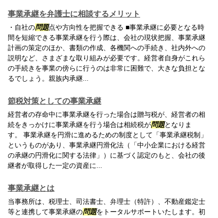
事業承継を弁護士に相談するメリット
・自社の
問題
点や方向性を把握できる ■事業承継に必要となる時
間を短縮できる事業承継を行う際は、会社の現状把握、事業承継
計画の策定のほか、書類の作成、各機関への手続き、社内外への
説明など、さまざまな取り組みが必要です。経営者自身がこれら
の手続きを事業の傍らに行うのは非常に困難で、大きな負担とな
るでしょう。親族内承継...
節税対策としての事業承継
経営者の存命中に事業承継を行った場合は贈与税が、経営者の相
続をきっかけに事業承継を行う場合は相続税が
問題
となりま
す。 事業承継を円滑に進めるための制度として「事業承継税制」
というものがあり、事業承継円滑化法（「中小企業における経営
の承継の円滑化に関する法律」）に基づく認定のもと、会社の後
継者が取得した一定の資産に...
事業承継とは
当事務所は、税理士、司法書士、弁理士（特許）、不動産鑑定士
等と連携して事業承継の
問題
をトータルサポートいたします。初