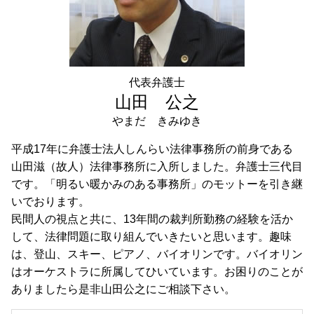
不動産相続 世田谷区 弁護士 相談
任意売却 神奈川県 弁護士 相談
不動産相続 港区 弁護士 相談
財産管理 港区 弁護士 相談
遺言書作成 世田谷区 弁護士 相談
代表弁護士
不動産相続 埼玉県 弁護士 相談
山田 公之
やまだ きみゆき
平成17年に弁護士法人しんらい法律事務所の前身である
山田滋（故人）法律事務所に入所しました。弁護士三代目
です。「明るい暖かみのある事務所」のモットーを引き継
いでおります。
民間人の視点と共に、13年間の裁判所勤務の経験を活か
して、法律問題に取り組んでいきたいと思います。趣味
は、登山、スキー、ピアノ、バイオリンです。バイオリン
はオーケストラに所属してひいています。お困りのことが
ありましたら是非山田公之にご相談下さい。