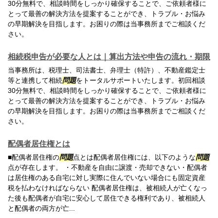
30分無料で、相談時間をしっかり確保することで、ご依頼者様に
とって最善の解決方法を提案することができ、トラブル・お悩み
の早期解決を目指します。お困りの際は当事務所までご相談くだ
さい。
相続税申告が必要な人とは｜算出方法や申告の流れ・期限
当事務所は、税理士、司法書士、弁理士（特許）、不動産鑑定士
等と連携して相続
問題
をトータルサポートいたします。初回相談
30分無料で、相談時間をしっかり確保することで、ご依頼者様に
とって最善の解決方法を提案することができ、トラブル・お悩み
の早期解決を目指します。お困りの際は当事務所までご相談くだ
さい。
配偶者居住権とは
■配偶者居住権の
問題
点とは配偶者居住権には、以下のような
問題
点が存在します。 ・不動産を自由に譲渡・売却できない・配偶者
は居住権のある自宅に対し実際に住んでいない場合にも固定資産
税を払わなければならない 配偶者居住権は、被相続人が亡くなっ
た後も配偶者が自宅に安心して居住できる権利であり、被相続人
と配偶者の両方が亡...