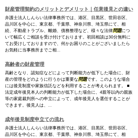
財産管理契約のメリットとデメリット｜任意後見との違い
弁護士法人しんらい法律事務所では、港区、目黒区、世田谷区、
品川区を中心に、東京都、千葉県、神奈川県、埼玉県にて、相
続、不動産トラブル、離婚、債務整理など、様々な法律
問題
につ
いて幅広くご相談を受け付けております。初回相談は30分無料に
てお受けしておりますので、何かお困りのことがございましたら
お気軽に当事務所までご相...
高齢者の財産管理
高齢となり、認知症などによって判断能力が低下した場合に、財
産の管理をどのように行うかは重要な
問題
です。このような場合
には後見制度や家族信託などを利用することが考えられます。 ■
法定成年後見本人の判断能力が低下した場合に、4親等以内の親族
等の家庭裁判所への申立によって、成年後見人を選任することが
できます。後見人は、...
成年後見制度申立ての流れ
弁護士法人しんらい法律事務所では、港区、目黒区、世田谷区、
品川区を中心に、東京都、千葉県、神奈川県、埼玉県にて、相