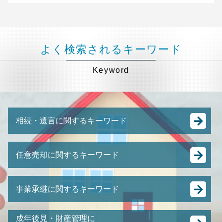
よく検索されるキーワード
Keyword
相続・遺言に関するキーワード
遺産 使い込み
任意売却に関するキーワード
相続税 申告書 書き方
相続税 葬儀 費用
競売 の 流れ
土地 相続放棄 できない
事業承継に関するキーワード
任意売却 方法
遺留分 兄弟
裁判所 競売
銀行 預金 相続
事業承継 後継者
任意売却 費用
成年後見・財産管理に
相続税 払えない