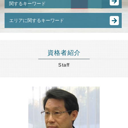
跡継ぎ 問題
関するキーワード
抵当 物件
遺産分割協議書 不動産
株式 の 譲渡
住宅ローン 売却
遺言書 認知症
未成年 後見人
特定承継 とは
任意整理 弁護士費用
遺産分割 預貯金
エリアに関するキーワード
認知症 後見人
中小企業 合併
任意売却 メリット
相続 計算
認知症 預金管理
m&a 中小企業
土地 競売
遺言 効力
成年後見 東京都 弁護士 相談
親の 財産管理
M&A スキーム
任意売却 流れ
遺産分割 調停 流れ
事業承継 神奈川県 弁護士 相談
成年後見人とは わかりやすく
株式譲渡 とは
不動産 競売
公正証書遺言 費用
相続 世田谷区 弁護士 相談
後見人 財産管理
事業承継 節税
資格者紹介
競売 にかけられるまで
遺言書 検認手続き
相続 節税 世田谷区 弁護士 相談
任意後見 制度
事業承継 とは
差し押さえ 物件 競売
遺留分 計算
相続 節税 品川区 弁護士 相談
親 後見人 になるには
Staff
中小企業庁 事業承継
任意売却 買い手がつかない
公正証書遺言 自分で
財産管理 品川区 弁護士 相談
成年後見制度
合併 買収 違い
競売 とは
生前贈与 遺留分
相続 節税 港区 弁護士 相談
成年後見人
日本 m&a
強制 競売 とは
共同名義人 とは
相続 節税 目黒区 弁護士 相談
成年後見人 なれる人
事業承継 m&a
相続 配偶者居住権
遺言書作成 品川区 弁護士 相談
成年後見人 になるには
株式譲渡 手続き
事業承継 埼玉県 弁護士 相談
任意 後見人 できること
M&A 種類
成年後見 世田谷区 弁護士 相談
成年後見人 費用
中小企業 後継者問題
財産管理 千葉県 弁護士 相談
後見 とは
M&A 株式譲渡
不動産相続 品川区 弁護士 相談
事業譲渡 会社分割 違い
財産管理 埼玉県 弁護士 相談
有限会社 事業承継