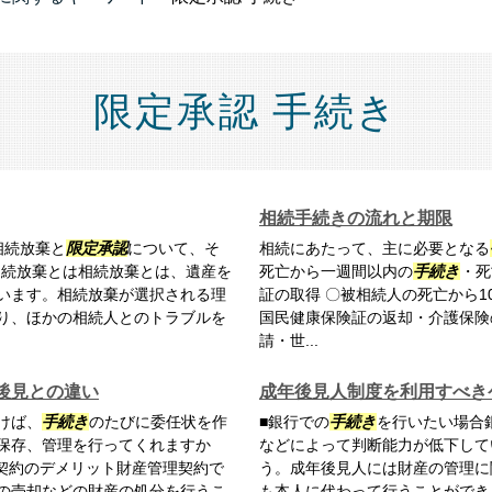
限定承認 手続き
相続手続きの流れと期限
相続放棄と
限定承認
について、そ
相続にあたって、主に必要となる
相続放棄とは相続放棄とは、遺産を
死亡から一週間以内の
手続き
・死
います。相続放棄が選択される理
証の取得 〇被相続人の死亡から1
り、ほかの相続人とのトラブルを
国民健康保険証の返却・介護保険
請・世...
後見との違い
成年後見人制度を利用すべき
けば、
手続き
のたびに委任状を作
■銀行での
手続き
を行いたい場合
保存、管理を行ってくれますか
などによって判断能力が低下して
理契約のデメリット財産管理契約で
う。成年後見人には財産の管理に
の売却などの財産の処分を行うこ
も本人に代わって行うことができ