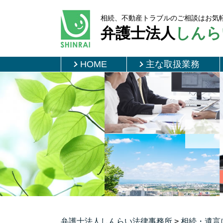
相続、不動産トラブルのご相談はお気
弁護士法人
しんら
HOME
主な取扱業務
弁護士法人しんらい法律事務所
>
相続・遺言