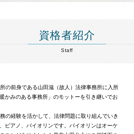
遺言書作成 東京都 弁護士 相談
競売 とは
相続 節税 港区 弁護士 相談
任意売却 費用
相続 埼玉県 弁護士 相談
不動産 競売
不動産相続 東京都 弁護士 相談
差し押さえ 物件 競売
相続 目黒区 弁護士 相談
任意売却 買い手がつかない
資格者紹介
不動産相続 港区 弁護士 相談
競売 にかけられるまで
不動産相続 千葉県 弁護士 相談
任意整理 弁護士費用
Staff
遺言書作成 神奈川県 弁護士 相談
裁判所 競売
不動産相続 埼玉県 弁護士 相談
任意売却 メリット
任意売却 目黒区 弁護士 相談
住宅ローン 売却
相続 神奈川県 弁護士 相談
抵当 物件
成年後見 港区 弁護士 相談
務所の前身である山田滋（故人）法律事務所に入所
不動産相続 神奈川県 弁護士 相談
相続 節税 千葉県 弁護士 相談
暖かみのある事務所」のモットーを引き継いでお
相続 品川区 弁護士 相談
成年後見 品川区 弁護士 相談
勤務の経験を活かして、法律問題に取り組んでいき
財産管理 目黒区 弁護士 相談
相続 港区 弁護士 相談
、ピアノ、バイオリンです。バイオリンはオーケ