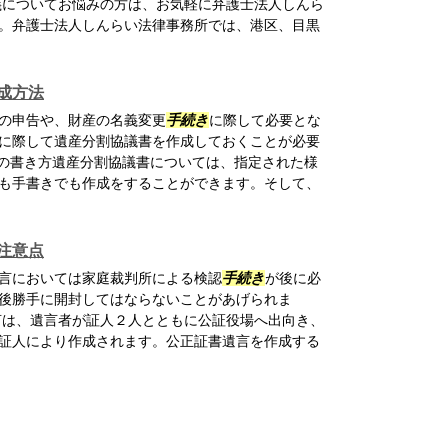
義についてお悩みの方は、お気軽に弁護士法人しんら
。弁護士法人しんらい法律事務所では、港区、目黒
成方法
の申告や、財産の名義変更
手続き
に際して必要とな
に際して遺産分割協議書を作成しておくことが必要
書の書き方遺産分割協議書については、指定された様
も手書きでも作成をすることができます。そして、
注意点
言においては家庭裁判所による検認
手続き
が後に必
後勝手に開封してはならないことがあげられま
言は、遺言者が証人２人とともに公証役場へ出向き、
証人により作成されます。公正証書遺言を作成する