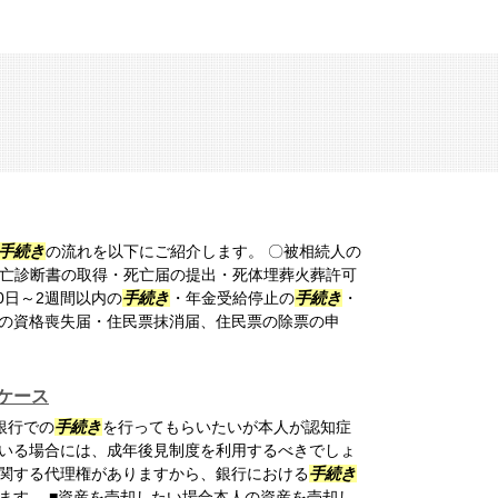
手続き
の流れを以下にご紹介します。 〇被相続人の
亡診断書の取得・死亡届の提出・死体埋葬火葬許可
0日～2週間以内の
手続き
・年金受給停止の
手続き
・
の資格喪失届・住民票抹消届、住民票の除票の申
ケース
銀行での
手続き
を行ってもらいたいが本人が認知症
いる場合には、成年後見制度を利用するべきでしょ
関する代理権がありますから、銀行における
手続き
ます。 ■資産を売却したい場合本人の資産を売却し