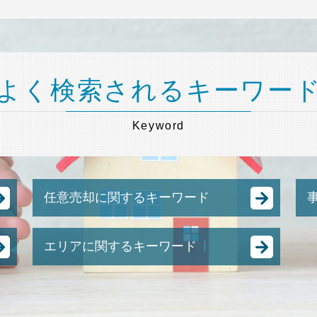
よく検索されるキーワー
Keyword
任意売却に関するキーワード
任意売却 方法
エリアに関するキーワード
強制 競売 とは
競売 の 流れ
任意売却 品川区 弁護士 相談
土地 競売
事業承継 神奈川県 弁護士 相談
任意売却 流れ