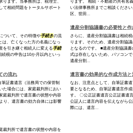
承ります。当事務所は、税理士、
ります。 相続・不動産の共有名
して相続問題をトータルサポート
い法律事務所までご相談ください
区、世田...
遺産分割協議書の必要性と作
について、その特徴や
手続き
の流
さらに、遺産分割協議書は相続税
記とは、亡くなった方の名義になっ
ります。そのため、遺産分割協議
産を引き継ぐ相続人に変える
手続
となるのです。 ■遺産分割協議
相続税の申告は10か月以内といっ
式は存在しないため、パソコンで
遺産分割...
ての流れ
遺言書の効果的な作成方法と
自筆証書遺言（法務局での保管制
なお、注意点として、自筆証書遺
いた場合には、家庭裁判所におい
要となるため、自筆証書遺言作成
家庭裁判所で遺言書の状態や内容
す。 〇公正証書遺言公正証書遺
より、遺言書の効力自体には影響
公証人に遺言内容を伝えながら公
際には、遺言...
庭裁判所で遺言書の状態や内容を