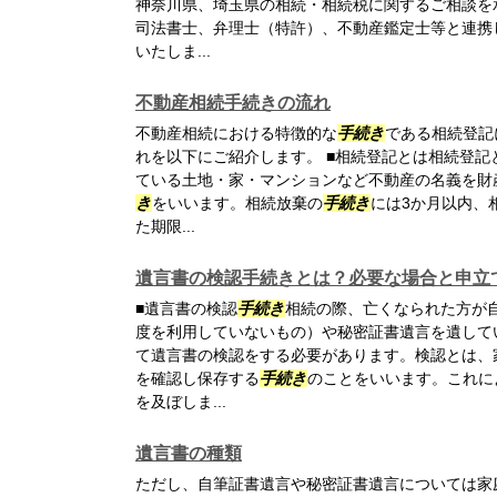
神奈川県、埼玉県の相続・相続税に関するご相談を
司法書士、弁理士（特許）、不動産鑑定士等と連携
いたしま...
不動産相続手続きの流れ
不動産相続における特徴的な
手続き
である相続登記
れを以下にご紹介します。 ■相続登記とは相続登
ている土地・家・マンションなど不動産の名義を財
き
をいいます。相続放棄の
手続き
には3か月以内、
た期限...
遺言書の検認手続きとは？必要な場合と申立
■遺言書の検認
手続き
相続の際、亡くなられた方が
度を利用していないもの）や秘密証書遺言を遺して
て遺言書の検認をする必要があります。検認とは、
を確認し保存する
手続き
のことをいいます。これに
を及ぼしま...
遺言書の種類
ただし、自筆証書遺言や秘密証書遺言については家