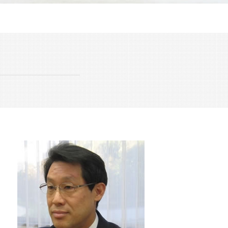
中小企業庁 事業承継
跡継ぎ 問題
特定承継 とは
合併 買収 違い
日本 m&a
中小企業 合併
M&A 種類
事業承継 後継者
株式譲渡 手続き
株式譲渡 とは
事業承継 とは
M&A 株式譲渡
株式 の 譲渡
経営 承継
事業承継 節税