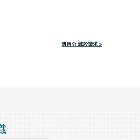
遺留分 減殺請求 »
識