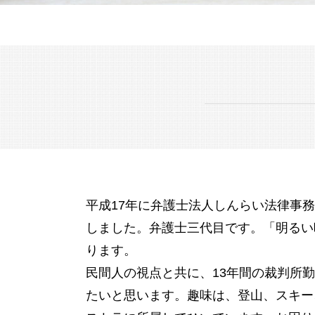
成年後見人 費用
公正証書遺言 自分で
認知症 預金管理
配偶者居住権 とは
未成年 後見人
相続人 調査 費用
成年後見人 になるには
相続人 連絡 取れない
成年後見人とは わかりやすく
遺言書 種類
成年後見人 なれる人
公正証書遺言 費用
任意後見 制度
遺産分割 預貯金
親の 財産管理
遺言 とは
認知症 後見人
相続税 申告書 書き方
任意 後見人 できること
相続税 節税
後見 とは
相続税 払えない
成年後見制度
遺言書 自筆
平成17年に弁護士法人しんらい法律事
成年後見人
アパート 相続
配偶者居住権 相続税
しました。弁護士三代目です。「明るい
公正証書遺言 もめる
ります。
民間人の視点と共に、13年間の裁判所
たいと思います。趣味は、登山、スキー