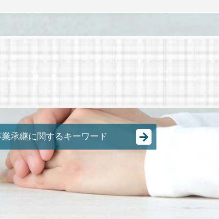
ド
事業承継に関するキーワード
事業承継 m&a
中小企業 後継者問題
M&A スキーム
有限会社 事業承継
m&a 中小企業