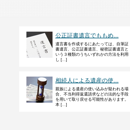
公正証書遺言でももめ...
遺言書を作成するにあたっては、自筆証
書遺言、公正証書遺言、秘密証書遺言と
いう３種類のうちいずれかの方法を利用
し […]
相続人による遺産の使...
親族による遺産の使い込みが疑われる場
合、不当利得返還請求などの法的な手段
を用いて取り戻せる可能性があります。
本 […]