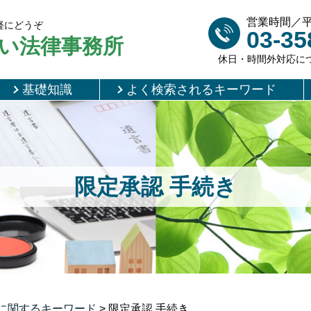
営業時間／平日 
軽にどうぞ
03-35
い法律事務所
休日・時間外対応に
基礎知識
よく検索されるキーワード
限定承認 手続き
に関するキーワード
>
限定承認 手続き