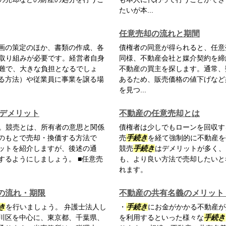
たいが本...
任意売却の流れと期間
画の策定のほか、書類の作成、各
債権者の同意が得られると、任意
取り組みが必要です。経営者自身
同様、不動産会社と媒介契約を締
難で、大きな負担となるでしょ
不動産の買主を探します。通常、
る方法）や従業員に事業を譲る場
あるため、販売価格の値下げなど
を見つ...
やデメリット
不動産の任意売却とは
。競売とは、所有者の意思と関係
債権者は少しでもローンを回収す
のもとで売却・換価する方法で
売
手続き
を経て強制的に不動産を
ットを紹介しますが、後述の通
競売
手続き
はデメリットが多く、
するようにしましょう。 ■任意売
も、より良い方法で売却したいと
れます。
の流れ・期限
不動産の共有名義のメリット
き
を行いましょう。 弁護士法人し
・
手続き
にお金がかかる不動産が
川区を中心に、東京都、千葉県、
を利用するといった様々な
手続き