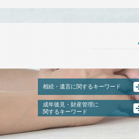
相続・遺言に関するキーワード
相続 基礎控除
成年後見・財産管理に
ゆうちょ 銀行 相続
関するキーワード
相続税 葬儀 費用
後見人 財産管理
遺産分割協議書 不動産
親 後見人 になるには
公正証書遺言 証人