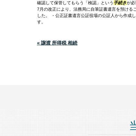
確認して保管してもらう「検認」という
手続き
が必
7月の改正により、法務局に自筆証書遺言を預ける
した。 ・公正証書遺言公証役場の公証人から作成
す。
« 譲渡 所得税 相続