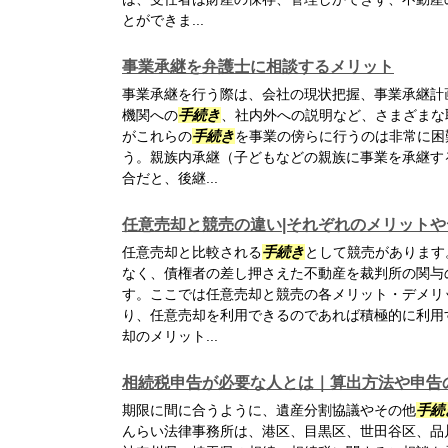
とができま...
事業承継を弁護士に相談するメリット
事業承継を行う際は、会社の現状把握、事業承継計
機関への
手続き
、社内外への説明など、さまざまな
がこれらの
手続き
を事業の傍らに行うのは非常に困
う。親族内承継（子どもなどの親族に事業を承継す
合だと、後継...
任意売却と競売の違い|それぞれのメリット
任意売却と比較される
手続き
として競売があります
なく、債権者の差し押さえた不動産を裁判所の関与
す。ここでは任意売却と競売の各メリット・デメリ
り、任意売却を利用できるのであれば積極的に利用
却のメリット...
相続税申告が必要な人とは｜算出方法や申告
期限に間に合うように、遺産分割協議やその他
手続
んらい法律事務所は、港区、目黒区、世田谷区、品