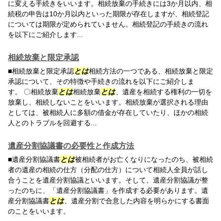
に変える手続きをいいます。相続放棄の手続きには3か月以内、相
続税の申告は10か月以内といった期限が存在しますが、相続登記
については期限が定められていません。相続登記の手続きの流れ
を以下にご紹介します...
相続放棄と限定承認
■相続放棄と限定承認
とは
相続方法の一つである、相続放棄と限定
承認について、その特徴や手続きの流れを以下にご紹介しま
す。 〇相続放棄
とは
相続放棄
とは
、遺産を相続する権利の一切を
放棄し、相続しないことをいいます。相続放棄が選択される理由
としては、被相続人に多額の借金が存在していたり、ほかの相続
人とのトラブルを回避する...
遺産分割協議書の必要性と作成方法
■遺産分割協議書
とは
被相続者がお亡くなりになったのち、被相続
者の遺産の相続の仕方（分配の仕方）について相続人全員が話し
合うことを遺産分割協議といいます。そして、遺産分割協議が整
ったのちに、「遺産分割協議書」を作成する必要があります。遺
産分割協議書
とは
、遺産分割で合意した内容を明らかにする書面
のことをいいます。