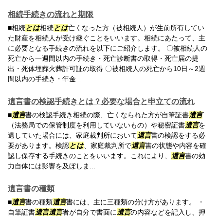
相続手続きの流れと期限
■相続
とは
相続
とは
亡くなった方（被相続人）が生前所有してい
た財産を相続人が受け継ぐことをいいます。相続にあたって、主
に必要となる手続きの流れを以下にご紹介します。 〇被相続人の
死亡から一週間以内の手続き・死亡診断書の取得・死亡届の提
出・死体埋葬火葬許可証の取得 〇被相続人の死亡から10日～2週
間以内の手続き・年金...
遺言書の検認手続きとは？必要な場合と申立ての流れ
■
遺言
書の検認手続き相続の際、亡くなられた方が自筆証書
遺言
（法務局での保管制度を利用していないもの）や秘密証書
遺言
を
遺していた場合には、家庭裁判所において
遺言
書の検認をする必
要があります。検認
とは
、家庭裁判所で
遺言
書の状態や内容を確
認し保存する手続きのことをいいます。これにより、
遺言
書の効
力自体には影響を及ぼしま...
遺言書の種類
■
遺言
書の種類
遺言
書には、主に三種類の分け方があります。 ・
自筆証書
遺言
遺言
者が自分で書面に
遺言
の内容などを記入し、押