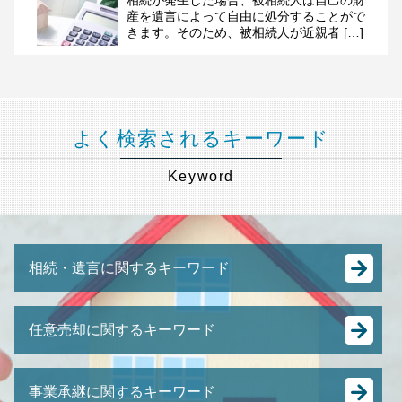
相続が発生した場合、被相続人は自己の財
産を遺言によって自由に処分することがで
きます。そのため、被相続人が近親者 […]
よく検索されるキーワード
Keyword
相続・遺言に関するキーワード
相続 計算
任意売却に関するキーワード
相続 流れ
相続税 払えない
競売 とは
譲渡 所得税 相続
事業承継に関するキーワード
土地 競売