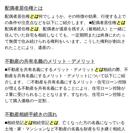
配偶者居住権とは
配偶者居住権
とは
何でしょうか。その特徴や効果、行使する上で
の条件や注意点などを以下にご紹介します。 ■配偶者居住権
とは
配偶者居住権
とは
、配偶者が遺産を残す人（被相続人）と一緒に
住んでいた自宅を相続しなくても、一定期間または終身にわたっ
て無償で住み続けられる権利をいいます。こうした権利が創出さ
れたことにより、遺産の...
不動産の共有名義のメリット・デメリット
■不動産を共有名義にするメリット・デメリット
とは
相続の際、不
動産を共有名義にするメリット・デメリットについて以下にご紹
介します。 〇不動産を共有名義にするメリット・住宅ローン控除
が増える不動産を共有名義にすることにより、住宅ローン控除が
２重に受けられることとなります。すなわち、住宅ローン控除と
して購入価格の一定割...
不動産相続手続きの流れ
■相続登記
とは
相続登記
とは
、亡くなった方の名義になっている
土地・家・マンションなど不動産の名義を財産を引き継ぐ相続人