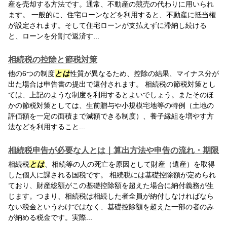
産を売却する方法です。通常、不動産の競売の代わりに用いられ
ます。 一般的に、住宅ローンなどを利用すると、不動産に抵当権
が設定されます。そして住宅ローンが支払えずに滞納し続ける
と、ローンを分割で返済す...
相続税の控除と節税対策
他の6つの制度
とは
性質が異なるため、控除の結果、マイナス分が
出た場合は申告書の提出で還付されます。 相続税の節税対策とし
ては、上記のような制度を利用するとよいでしょう。またそのほ
かの節税対策としては、生前贈与や小規模宅地等の特例（土地の
評価額を一定の面積まで減額できる制度）、養子縁組を増やす方
法などを利用すること...
相続税申告が必要な人とは｜算出方法や申告の流れ・期限
相続税
とは
、相続等の人の死亡を原因として財産（遺産）を取得
した個人に課される国税です。 相続税には基礎控除額が定められ
ており、財産総額がこの基礎控除額を超えた場合に納付義務が生
じます。つまり、相続税は相続した者全員が納付しなければなら
ない税金というわけではなく、基礎控除額を超えた一部の者のみ
が納める税金です。実際...