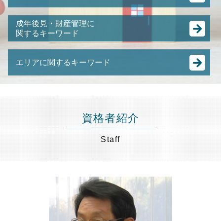
限定承認 手続き
不動産 競売
相続 配偶者居住権
事業承継 とは
任意売却 費用
成年後見・財産管理に
公正証書遺言 もめる
跡継ぎ 問題
関するキーワード
裁判所 競売
相続人 連絡 取れない
中小企業 合併
任意整理 弁護士費用
配偶者居住権 とは
成年後見人 になるには
有限会社 事業承継
住宅ローン 売却
公正証書遺言 自分で
エリアに関するキーワード
認知症 後見人
合併 買収 違い
強制 競売 とは
遺言書 法務局
成年後見人 なれる人
経営 承継
任意売却 流れ
ゆうちょ 銀行 相続
任意売却 東京都 弁護士 相談
親の 財産管理
株式譲渡 とは
競売 にかけられるまで
相続税 控除
成年後見 東京都 弁護士 相談
成年後見人 費用
特定承継 とは
抵当 物件
相続人 調査 費用
任意売却 品川区 弁護士 相談
親 後見人 になるには
m&a 中小企業
資格者紹介
任意売却 メリット
不動産 共有名義
事業承継 神奈川県 弁護士 相談
任意 後見人 できること
M&A 種類
任意売却 方法
相続税 確定申告
相続 節税 千葉県 弁護士 相談
後見 とは
Staff
中小企業 後継者問題
任意売却 買い手がつかない
相続税 修正申告
財産管理 品川区 弁護士 相談
成年後見人
M&A スキーム
差し押さえ 物件 競売
株 名義 変更
相続 世田谷区 弁護士 相談
成年後見制度
日本 m&a
競売 の 流れ
遺言 効力
遺言書作成 神奈川県 弁護士 相談
後見人 財産管理
事業承継 m&a
相続 寄与分
事業承継 品川区 弁護士 相談
未成年 後見人
事業承継 後継者
任意売却 目黒区 弁護士 相談
任意後見 制度
株式 の 譲渡
相続 節税 目黒区 弁護士 相談
成年後見人とは わかりやすく
事業譲渡 会社分割 違い
遺言書作成 品川区 弁護士 相談
認知症 預金管理