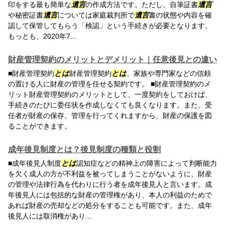
印をする最も簡単な
遺言
の作成方法です。ただし、自筆証書
遺言
や秘密証書
遺言
については家庭裁判所で
遺言
書の状態や内容を確
認して保管してもらう「検認」という手続きが必要となります。
もっとも、2020年7...
財産管理契約のメリットとデメリット｜任意後見との違い
■財産管理契約
とは
財産管理契約
とは
、家族や専門家などの信頼
の置ける人に財産の管理を任せる契約です。 ■財産管理契約のメ
リット財産管理契約のメリットとして、一度契約をしておけば、
手続きのたびに委任状を作成しなくても良くなります。また、受
任者が財産の保存、管理を行ってくれますから、財産の保護を図
ることができます。
成年後見制度とは？後見制度の種類と役割
■成年後見人制度
とは
認知症などの精神上の障害によって判断能力
を欠く成人の方が不利益を被ってしまうことがないように、財産
の管理や法律行為を代わりに行う者を成年後見人と言います。成
年後見人には包括的な財産の管理権があり、本人の利益のためで
あれば財産の売却などの処分をすることも可能です。また、成年
後見人には取消権があり...