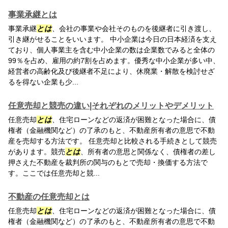
事業承継とは
事業承継
とは
、会社の事業や会社そのものを後継者に引き渡し、
引き継がせることをいいます。 中小企業は今日の日本経済を支え
ており、個人事業主を含む中小企業の数は企業数でみると全体の
99％を占め、雇用の約7割を占めます。優秀な中小企業が多い中、
経営者の高齢化及び後継者不足により、休廃業・解散を検討せざ
るを得ない企業も少...
任意売却と競売の違い|それぞれのメリットやデメリット
任意売却
とは
、住宅ローンなどの返済が困難となった場合に、債
権者（金融機関など）の了承のもと、不動産所有者の意思で不動
産を売却する方法です。 任意売却と比較される手続きとして競売
があります。競売
とは
、所有者の意思と関係なく、債権者の差し
押さえた不動産を裁判所の関与のもとで売却・換価する方法で
す。ここでは任意売却と競...
不動産の任意売却とは
任意売却
とは
、住宅ローンなどの返済が困難となった場合に、債
権者（金融機関など）の了承のもと、不動産所有者の意思で不動