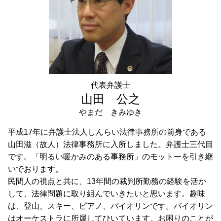
中小企業庁 事業承継
事業承継 埼玉県 弁護士 相談
株式譲渡 手続き
相続 目黒区 弁護士 相談
事業承継 節税
遺言書作成 世田谷区 弁護士 相談
成年後見 目黒区 弁護士 相談
財産管理 港区 弁護士 相談
相続 港区 弁護士 相談
遺言書作成 千葉県 弁護士 相談
代表弁護士
任意売却 千葉県 弁護士 相談
山田 公之
やまだ きみゆき
平成17年に弁護士法人しんらい法律事務所の前身である
山田滋（故人）法律事務所に入所しました。弁護士三代目
です。「明るい暖かみのある事務所」のモットーを引き継
いでおります。
民間人の視点と共に、13年間の裁判所勤務の経験を活か
して、法律問題に取り組んでいきたいと思います。趣味
は、登山、スキー、ピアノ、バイオリンです。バイオリン
はオーケストラに所属してひいています。お困りのことが