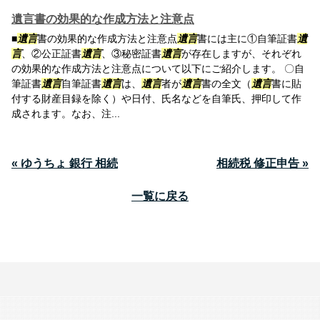
遺言書の効果的な作成方法と注意点
■
遺言
書の効果的な作成方法と注意点
遺言
書には主に①自筆証書
遺
言
、②公正証書
遺言
、③秘密証書
遺言
が存在しますが、それぞれ
の効果的な作成方法と注意点について以下にご紹介します。 〇自
筆証書
遺言
自筆証書
遺言
は、
遺言
者が
遺言
書の全文（
遺言
書に貼
付する財産目録を除く）や日付、氏名などを自筆氏、押印して作
成されます。なお、注...
« ゆうちょ 銀行 相続
相続税 修正申告 »
一覧に戻る