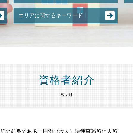
強制 競売 とは
エリアに関するキーワード
不動産 競売
任意売却 買い手がつかない
相続 節税 神奈川県 弁護士 相談
競売 の 流れ
不動産相続 埼玉県 弁護士 相談
住宅ローン 売却
財産管理 港区 弁護士 相談
土地 競売
相続 節税 世田谷区 弁護士 相談
競売 とは
不動産相続 品川区 弁護士 相談
競売 にかけられるまで
任意売却 港区 弁護士 相談
任意売却 メリット
遺言書作成 品川区 弁護士 相談
任意売却 方法
資格者紹介
財産管理 埼玉県 弁護士 相談
差し押さえ 物件 競売
任意売却 神奈川県 弁護士 相談
任意売却 流れ
Staff
任意売却 東京都 弁護士 相談
任意整理 弁護士費用
遺言書作成 神奈川県 弁護士 相談
任意売却 費用
成年後見 港区 弁護士 相談
裁判所 競売
相続 埼玉県 弁護士 相談
抵当 物件
財産管理 目黒区 弁護士 相談
務所の前身である山田滋（故人）法律事務所に入所
遺言書作成 東京都 弁護士 相談