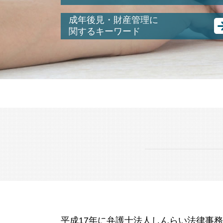
相続 計算
成年後見・財産管理に
公正証書遺言 費用
関するキーワード
ゆうちょ 銀行 相続
未成年 後見人
遺留分 減殺請求
任意 後見人 できること
銀行 死亡 手続き
成年後見人
不動産 共有名義
後見 とは
相続人 連絡 取れない
成年後見制度
遺産分割 調停 流れ
認知症 預金管理
遺留分 遺言
成年後見人 なれる人
銀行 預金 相続
認知症 後見人
相続放棄 デメリット
成年後見人 費用
相続 基礎控除
親の 財産管理
遺言 書き方
親 後見人 になるには
遺産分割協議書 不動産
後見人 財産管理
遺言 効力
成年後見人とは わかりやすく
相続税 修正申告
任意後見 制度
抵当権 相続
平成17年に弁護士法人しんらい法律事
成年後見人 になるには
相続税 申告書 書き方