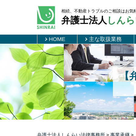
相続、不動産トラブルのご相談はお気
弁護士法人
しんら
HOME
主な取扱業務
【
弁護士法人しんらい法律事務所
>
事業承継
>