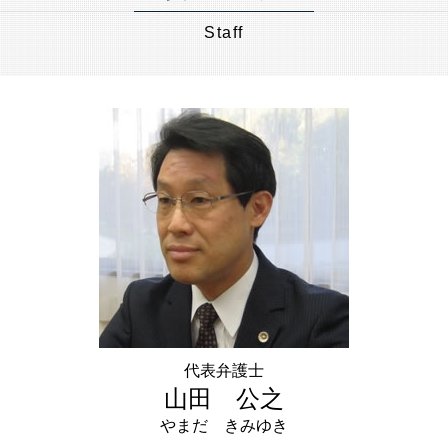
遺言書作成 埼玉県 弁護士 相談
認知症 預金管理
株式譲渡 手続き
任意売却 流れ
ゆうちょ 銀行 相続
遺言書作成 港区 弁護士 相談
親 後見人 になるには
Staff
M&A スキーム
競売 の 流れ
遺産分割 預貯金
遺言書作成 神奈川県 弁護士 相談
成年後見人 なれる人
事業承継 とは
任意売却 方法
相続税 申告書 書き方
遺言書作成 千葉県 弁護士 相談
任意 後見人 できること
中小企業庁 事業承継
土地 競売
数次相続 遺産分割協議書
相続 節税 港区 弁護士 相談
任意後見 制度
有限会社 事業承継
アパート 相続
財産管理 品川区 弁護士 相談
後見人 財産管理
m&a 中小企業
相続 世田谷区 弁護士 相談
親の 財産管理
事業承継 後継者
事業承継 埼玉県 弁護士 相談
後見 とは
中小企業 合併
相続 節税 世田谷区 弁護士 相談
認知症 後見人
事業譲渡 会社分割 違い
相続 節税 千葉県 弁護士 相談
株式譲渡 とは
成年後見 港区 弁護士 相談
経営 承継
相続 埼玉県 弁護士 相談
成年後見 神奈川県 弁護士 相談
財産管理 千葉県 弁護士 相談
任意売却 神奈川県 弁護士 相談
相続 品川区 弁護士 相談
代表弁護士
相続 東京都 弁護士 相談
山田 公之
やまだ きみゆき