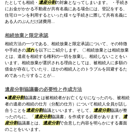
たとしても相続・
遺産分割
の対象となってしまいます。 ・手続き
にお金がかかる不動産が共有名義にある場合には、登記をする、
住宅ローンを利用するといった様々な手続きに際して共有名義に
ある人のぶんだけ諸費用...
相続放棄と限定承認
相続方法の一つである、相続放棄と限定承認について、その特徴
や手続きの
流れ
を以下にご紹介します。 〇相続放棄とは相続放棄
とは、遺産を相続する権利の一切を放棄し、相続しないことをい
います。相続放棄が選択される理由としては、被相続人に多額の
借金が存在していたり、ほかの相続人とのトラブルを回避するた
めであったりすることが...
遺産分割協議書の必要性と作成方法
■
遺産分割
協議書とは被相続者がお亡くなりになったのち、被相続
者の遺産の相続の仕方（分配の仕方）について相続人全員が話し
合うことを
遺産分割
協議といいます。そして、
遺産分割
協議が整
ったのちに、「
遺産分割
協議書」を作成する必要があります。
遺
産分割
協議書とは、
遺産分割
で合意した内容を明らかにする書面
のことをいいます。