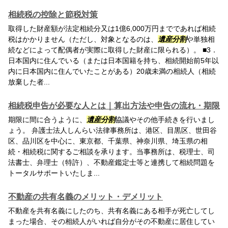
相続税の控除と節税対策
取得した財産額が法定相続分又は1億6,000万円までであれば相続
税はかかりません（ただし、対象となるのは、
遺産分割
や単独相
続などによって配偶者が実際に取得した財産に限られる）。 ■3．
日本国内に住んでいる（または日本国籍を持ち、相続開始前5年以
内に日本国内に住んでいたことがある）20歳未満の相続人（相続
放棄した者...
相続税申告が必要な人とは｜算出方法や申告の流れ・期限
期限に間に合うように、
遺産分割
協議やその他手続きを行いまし
ょう。 弁護士法人しんらい法律事務所は、港区、目黒区、世田谷
区、品川区を中心に、東京都、千葉県、神奈川県、埼玉県の相
続・相続税に関するご相談を承ります。当事務所は、税理士、司
法書士、弁理士（特許）、不動産鑑定士等と連携して相続問題を
トータルサポートいたしま...
不動産の共有名義のメリット・デメリット
不動産を共有名義にしたのち、共有名義にある相手が死亡してし
まった場合、その相続人がいれば自分がその不動産に居住してい