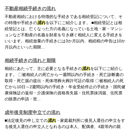
不動産相続手続きの流れ
不動産相続における特徴的な手続きである相続登記について、そ
の特徴や手続きの
流れ
を以下にご紹介します。 ■相続登記とは相
続登記とは、亡くなった方の名義になっている土地・家・マンシ
ョンなど不動産の名義を財産を引き継ぐ相続人に変える手続きを
いいます。相続放棄の手続きには3か月以内、相続税の申告は10か
月以内といった期限...
相続手続きの流れと期限
相続にあたって、主に必要となる手続きの
流れ
を以下にご紹介し
ます。 〇被相続人の死亡から一週間以内の手続き・死亡診断書の
取得・死亡届の提出・死体埋葬火葬許可証の取得 〇被相続人の死
亡から10日～2週間以内の手続き・年金受給停止の手続き・国民健
康保険証の返却・介護保険の資格喪失届・住民票抹消届、住民票
の除票の申請・世...
成年後見制度申立ての流れ
■法定後見の申し立ての
流れ
・家庭裁判所に後見人選任の申立をす
る後見人選任の申立人となれるのは本人、配偶者、4親等内の親