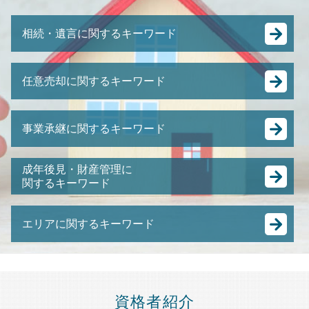
相続・遺言に関するキーワード
相続税 葬儀 費用
任意売却に関するキーワード
相続人 連絡 取れない
居住権 子供
任意整理 弁護士費用
遺言書 遺留分
事業承継に関するキーワード
任意売却 買い手がつかない
相続税 基礎控除 生命保険
競売 にかけられるまで
相続放棄 デメリット
事業承継 節税
住宅ローン 売却
成年後見・財産管理に
公正証書遺言 もめる
株式 の 譲渡
関するキーワード
不動産 競売
遺言書 公正証書
日本 m&a
任意売却 費用
遺言書 法務局
成年後見人とは わかりやすく
M&A 株式譲渡
抵当 物件
遺言書 認知症
エリアに関するキーワード
成年後見人
特定承継 とは
強制 競売 とは
配偶者居住権 とは
成年後見制度
中小企業 後継者問題
差し押さえ 物件 競売
相続税 確定申告
不動産相続 埼玉県 弁護士 相談
成年後見人 費用
M&A 種類
裁判所 競売
相続人 調査 費用
不動産相続 港区 弁護士 相談
未成年 後見人
跡継ぎ 問題
競売 とは
遺産分割 調停 流れ
成年後見 品川区 弁護士 相談
成年後見人 になるには
事業承継 m&a
資格者紹介
任意売却 メリット
銀行 死亡 手続き