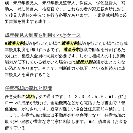
族、未成年後見人、未成年後見監督人、保佐人、保佐監督人、補
助人、補助監督人、検察官です。これらの者が家庭裁判所に対し
て後見人選任の申立てを行う必要があります。 ・家庭裁判所に必
要書類を提出する成年...
成年後見人制度を利用すべきケース
■
遺産分割
協議を行いたい場合
遺産分割
協議を行いたい場合にも成
年後見制度を利用すべきです。
遺産分割
協議で財産を分割するた
めには、相続人全員の同意が必要です。しかし相続人の中に判断
能力が低下している者がいる場合には
遺産分割
協議がまとまらな
い恐れがあります。そこで、判断能力が低下している相続人に成
年後見人を選任すること...
任意売却の流れと期間
任意売却の
流れ
は次の通りです。 1．2．3．4．5．6． ■1．住宅
ローンの滞納が続けば、金融機関などから電話または書面で「督
促通知」がなされます。返済が難しい場合は任意売却を検討しま
しょう。任意売却の相談は不動産会社や弁護士など、任意売却の
取り扱い経験が豊富な専門家に相談します。 ■2．債務者（お金を
借りている...