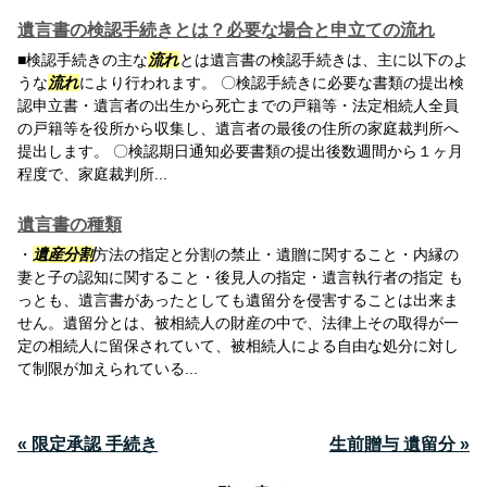
遺言書の検認手続きとは？必要な場合と申立ての流れ
■検認手続きの主な
流れ
とは遺言書の検認手続きは、主に以下のよ
うな
流れ
により行われます。 〇検認手続きに必要な書類の提出検
認申立書・遺言者の出生から死亡までの戸籍等・法定相続人全員
の戸籍等を役所から収集し、遺言者の最後の住所の家庭裁判所へ
提出します。 〇検認期日通知必要書類の提出後数週間から１ヶ月
程度で、家庭裁判所...
遺言書の種類
・
遺産分割
方法の指定と分割の禁止・遺贈に関すること・内縁の
妻と子の認知に関すること・後見人の指定・遺言執行者の指定 も
っとも、遺言書があったとしても遺留分を侵害することは出来ま
せん。遺留分とは、被相続人の財産の中で、法律上その取得が一
定の相続人に留保されていて、被相続人による自由な処分に対し
て制限が加えられている...
« 限定承認 手続き
生前贈与 遺留分 »