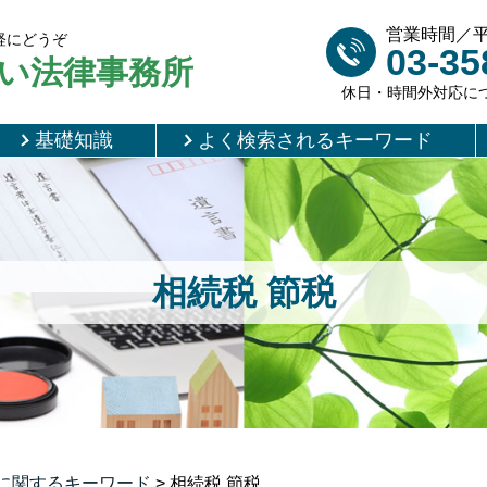
営業時間／平日 
軽にどうぞ
03-35
い法律事務所
休日・時間外対応に
基礎知識
よく検索されるキーワード
相続税 節税
に関するキーワード
>
相続税 節税