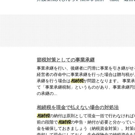
節税対策としての事業承継
事業承継を行い、後継者に円滑に事業を引き継がせ
経営者の存命中に事業承継を行った場合は贈与税が
承継を行う場合は
相続税
が問題となります。 事業
て「事業承継税制」というものがあり、事業承継円
の承継の...
相続税を現金で払えない場合の対処法
相続税
の納付は原則として現金一括で行わなければ
前の段階で
相続税
の申告・納付が必要と分かってい
金を確保しておきましょう（納税資金対策）。対策
売却して現金にしておく、生命保険金で納税資金を