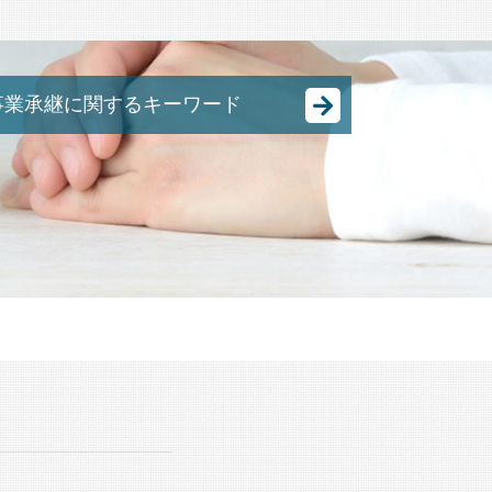
事業承継に関するキーワード
合併 買収 違い
中小企業 後継者問題
M&A 株式譲渡
事業譲渡 会社分割 違い
中小企業庁 事業承継
日本 m&a
M&A 種類
事業承継 m&a
株式 の 譲渡
事業承継 とは
事業承継 節税
跡継ぎ 問題
M&A スキーム