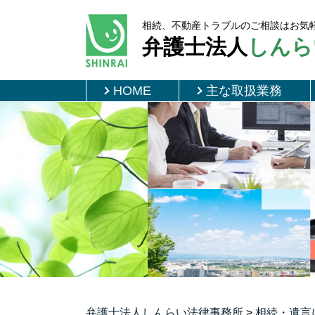
相続、不動産トラブルのご相談はお気
弁護士法人
しんら
HOME
主な取扱業務
弁護士法人しんらい法律事務所
>
相続・遺言