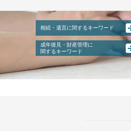
相続・遺言に関するキーワード
土地 相続放棄 できない
成年後見・財産管理に
遺言書 検認手続き
関するキーワード
相続税 葬儀 費用
未成年 後見人
相続財産調査 費用
成年後見人 なれる人
アパート 相続
任意後見 制度
遺留分 減殺請求
親の 財産管理
相続放棄 デメリット
後見 とは
配偶者居住権 相続税
認知症 預金管理
数次相続 遺産分割協議書
後見人 財産管理
相続税 修正申告
認知症 後見人
ゆうちょ 銀行 相続
成年後見人 費用
公正証書遺言 がある場合 遺産分割協議
任意 後見人 できること
書 は 必要か