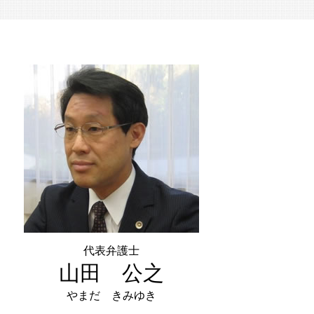
株式譲渡 手続き
有限会社 事業承継
特定承継 とは
事業承継 後継者
m&a 中小企業
中小企業 合併
株式譲渡 とは
代表弁護士
山田 公之
やまだ きみゆき