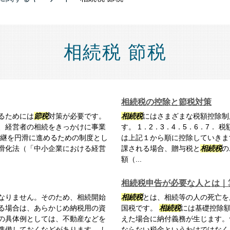
相続税 節税
相続税の控除と節税対策
るためには
節税
対策が必要です。
相続税
にはさまざまな税額控除制
、経営者の相続をきっかけに事業
す。 1．2．3．4．5．6．7
承継を円滑に進めるための制度とし
は上記１から順に控除していきま
滑化法（「中小企業における経営
課される場合、贈与税と
相続税
の
額（...
相続税申告が必要な人とは｜
なりません。そのため、相続開始
相続税
とは、相続等の人の死亡を
る場合は、あらかじめ納税用の資
国税です。
相続税
には基礎控除
の具体例としては、不動産などを
えた場合に納付義務が生じます。
準備しておくなどがあります。 し
ならない税金というわけではなく