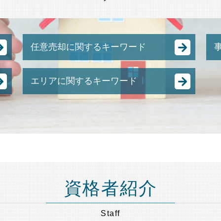
任意売却に関するキーワード
任意売却 流れ
エリアに関するキーワード
抵当 物件
任意売却 メリット
相続 埼玉県 弁護士 相談
住宅ローン 売却
遺言書作成 神奈川県 弁護士 相談
任意整理 弁護士費用
成年後見 千葉県 弁護士 相談
任意売却 費用
相続 目黒区 弁護士 相談
競売 の 流れ
任意売却 千葉県 弁護士 相談
競売 にかけられるまで
事業承継 千葉県 弁護士 相談
任意売却 買い手がつかない
遺言書作成 港区 弁護士 相談
土地 競売
資格者紹介
不動産相続 神奈川県 弁護士 相談
裁判所 競売
不動産相続 目黒区 弁護士 相談
不動産 競売
Staff
相続 品川区 弁護士 相談
任意売却 方法