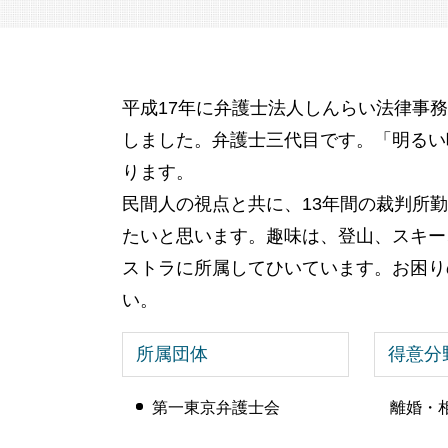
成年後見制度
限定承認 手続き
成年後見人
相続 流れ
親 後見人 になるには
相続 基礎控除
成年後見人 になるには
遺留分 兄弟
平成17年に弁護士法人しんらい法律事
成年後見人とは わかりやすく
遺言書 認知症
公正証書遺言 もめる
しました。弁護士三代目です。「明るい
銀行 預金 相続
ります。
遺産 使い込み
民間人の視点と共に、13年間の裁判所
たいと思います。趣味は、登山、スキー
ストラに所属してひいています。お困り
い。
所属団体
得意分
第一東京弁護士会
離婚・