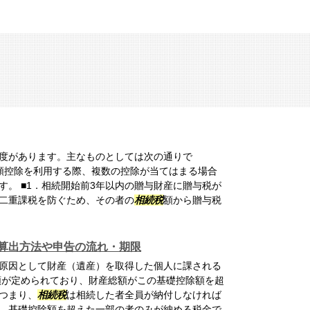
度があります。主なものとしては次の通りで
． 税額控除を利用する際、複数の控除が当てはまる場合
す。 ■1．相続開始前3年以内の贈与財産に贈与税が
二重課税を防ぐため、その者の
相続税
額から贈与税
算出方法や申告の流れ・期限
原因として財産（遺産）を取得した個人に課される
額が定められており、財産総額がこの基礎控除額を超
つまり、
相続税
は相続した者全員が納付しなければ
、基礎控除額を超えた一部の者のみが納める税金で