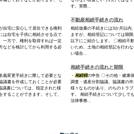
す。実際...
不動産相続手続きの流れ
が自宅に安心して居住できる権利
相続放棄の手続きには3か月以内
には自宅を子供に相続させる点で
ますが、相続登記については期限
。一方で、権利を取得すれば一定
以下にご紹介します。 〇相続不
方などを検討してから利用する必
いため、土地の相続登記を行わな
い場合...
相続手続きの流れと期限
名義変更手続きに際して必要とな
・
相続税
の申告 〇その他・健康
協議書を作成しておくことが必要
調査・遺産分割協議、協議書の作
割協議書については、指定された様
様々なものがあり、のちのトラブ
をすることができます。そして、
す。 相続手続きについて少しで
法律事務...