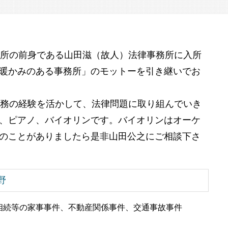
財産管理 神奈川県 弁護士 相談
競売 とは
遺言書作成 目黒区 弁護士 相談
強制 競売 とは
相続 港区 弁護士 相談
差し押さえ 物件 競売
財産管理 港区 弁護士 相談
務所の前身である山田滋（故人）法律事務所に入所
成年後見 港区 弁護士 相談
遺言書作成 千葉県 弁護士 相談
暖かみのある事務所」のモットーを引き継いでお
成年後見 品川区 弁護士 相談
財産管理 品川区 弁護士 相談
勤務の経験を活かして、法律問題に取り組んでいき
事業承継 港区 弁護士 相談
相続 神奈川県 弁護士 相談
、ピアノ、バイオリンです。バイオリンはオーケ
のことがありましたら是非山田公之にご相談下さ
野
相続等の家事事件、不動産関係事件、交通事故事件