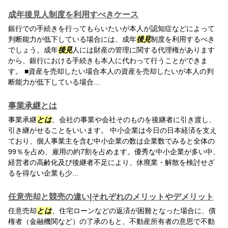
成年後見人制度を利用すべきケース
銀行での手続きを行ってもらいたいが本人が認知症などによって
判断能力が低下している場合には、成年
後見
制度を利用するべき
でしょう。成年
後見
人には財産の管理に関する代理権があります
から、銀行における手続きも本人に代わって行うことができま
す。 ■資産を売却したい場合本人の資産を売却したいが本人の判
断能力が低下している場合...
事業承継とは
事業承継
とは
、会社の事業や会社そのものを後継者に引き渡し、
引き継がせることをいいます。 中小企業は今日の日本経済を支え
ており、個人事業主を含む中小企業の数は企業数でみると全体の
99％を占め、雇用の約7割を占めます。優秀な中小企業が多い中、
経営者の高齢化及び後継者不足により、休廃業・解散を検討せざ
るを得ない企業も少...
任意売却と競売の違い|それぞれのメリットやデメリット
任意売却
とは
、住宅ローンなどの返済が困難となった場合に、債
権者（金融機関など）の了承のもと、不動産所有者の意思で不動