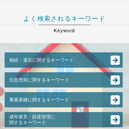
よく検索されるキーワード
Keyword
相続・遺言に関するキーワード
公正証書遺言 自分で
任意売却に関するキーワード
田舎 土地 相続
相続税 修正申告
任意売却 方法
相続税 葬儀 費用
事業承継に関するキーワード
土地 競売
遺留分 兄弟
任意売却 メリット
公正証書遺言 費用
M&A スキーム
不動産 競売
成年後見・財産管理に
遺言書 認知症
中小企業 後継者問題
関するキーワード
強制 競売 とは
譲渡 所得税 相続