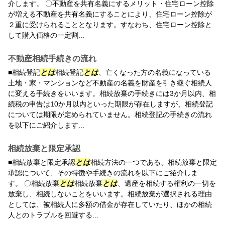
介します。 〇不動産を共有名義にするメリット・住宅ローン控除
が増える不動産を共有名義にすることにより、住宅ローン控除が
２重に受けられることとなります。すなわち、住宅ローン控除と
して購入価格の一定割...
不動産相続手続きの流れ
■相続登記
とは
相続登記
とは
、亡くなった方の名義になっている
土地・家・マンションなど不動産の名義を財産を引き継ぐ相続人
に変える手続きをいいます。相続放棄の手続きには3か月以内、相
続税の申告は10か月以内といった期限が存在しますが、相続登記
については期限が定められていません。相続登記の手続きの流れ
を以下にご紹介します...
相続放棄と限定承認
■相続放棄と限定承認
とは
相続方法の一つである、相続放棄と限定
承認について、その特徴や手続きの流れを以下にご紹介しま
す。 〇相続放棄
とは
相続放棄
とは
、遺産を相続する権利の一切を
放棄し、相続しないことをいいます。相続放棄が選択される理由
としては、被相続人に多額の借金が存在していたり、ほかの相続
人とのトラブルを回避する...