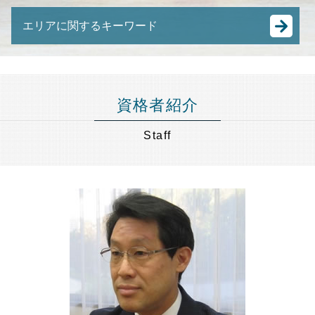
M&A 種類
任意整理 弁護士費用
配偶者居住権 とは
成年後見制度
日本 m&a
住宅ローン 売却
遺産 使い込み
エリアに関するキーワード
成年後見人
跡継ぎ 問題
差し押さえ 物件 競売
相続 寄与分
成年後見人とは わかりやすく
事業譲渡 会社分割 違い
競売 の 流れ
限定承認 手続き
相続 節税 世田谷区 弁護士 相談
成年後見人 になるには
m&a 中小企業
任意売却 費用
公正証書遺言 もめる
事業承継 千葉県 弁護士 相談
成年後見人 なれる人
事業承継 m&a
任意売却 買い手がつかない
相続税 払えない
遺言書作成 港区 弁護士 相談
成年後見人 費用
中小企業庁 事業承継
資格者紹介
任意売却 流れ
相続 遺産がない場合
成年後見 千葉県 弁護士 相談
親 後見人 になるには
M&A 株式譲渡
競売 とは
土地 相続放棄 できない
事業承継 東京都 弁護士 相談
認知症 預金管理
Staff
合併 買収 違い
抵当 物件
株 名義 変更
不動産相続 港区 弁護士 相談
後見人 財産管理
株式 の 譲渡
裁判所 競売
遺言書 検認手続き
任意売却 埼玉県 弁護士 相談
任意後見 制度
特定承継 とは
競売 にかけられるまで
相続財産調査 費用
遺言書作成 世田谷区 弁護士 相談
任意 後見人 できること
事業承継 後継者
アパート 相続
任意売却 目黒区 弁護士 相談
親の 財産管理
事業承継 節税
遺言書作成 千葉県 弁護士 相談
後見 とは
中小企業 合併
不動産相続 品川区 弁護士 相談
未成年 後見人
経営 承継
成年後見 世田谷区 弁護士 相談
認知症 後見人
有限会社 事業承継
成年後見 東京都 弁護士 相談
株式譲渡 手続き
遺言書作成 東京都 弁護士 相談
事業承継 とは
相続 節税 千葉県 弁護士 相談