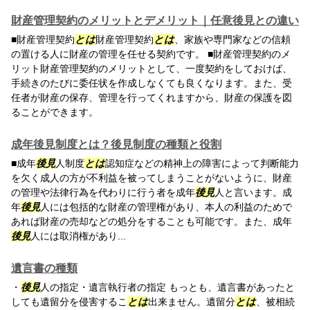
財産管理契約のメリットとデメリット｜任意後見との違い
■財産管理契約
とは
財産管理契約
とは
、家族や専門家などの信頼
の置ける人に財産の管理を任せる契約です。 ■財産管理契約のメ
リット財産管理契約のメリットとして、一度契約をしておけば、
手続きのたびに委任状を作成しなくても良くなります。また、受
任者が財産の保存、管理を行ってくれますから、財産の保護を図
ることができます。
成年後見制度とは？後見制度の種類と役割
■成年
後見
人制度
とは
認知症などの精神上の障害によって判断能力
を欠く成人の方が不利益を被ってしまうことがないように、財産
の管理や法律行為を代わりに行う者を成年
後見
人と言います。成
年
後見
人には包括的な財産の管理権があり、本人の利益のためで
あれば財産の売却などの処分をすることも可能です。また、成年
後見
人には取消権があり...
遺言書の種類
・
後見
人の指定・遺言執行者の指定 もっとも、遺言書があったと
しても遺留分を侵害するこ
とは
出来ません。遺留分
とは
、被相続