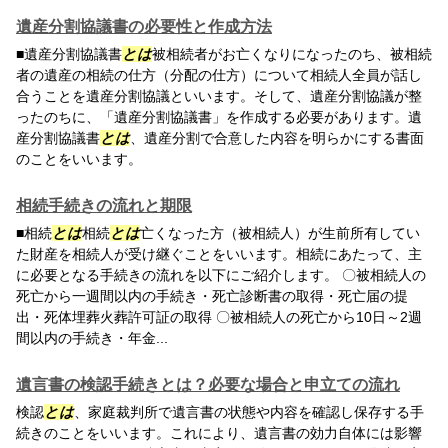
遺産分割協議書の必要性と作成方法
■遺産分割協議書
とは
被相続者がお亡くなりになったのち、被相続
者の遺産の相続の仕方（分配の仕方）について相続人全員が話し
合うことを遺産分割協議といいます。そして、遺産分割協議が整
ったのちに、「遺産分割協議書」を作成する必要があります。遺
産分割協議書
とは
、遺産分割で合意した内容を明らかにする書面
のことをいいます。
相続手続きの流れと期限
■相続
とは
相続
とは
亡くなった方（被相続人）が生前所有してい
た財産を相続人が受け継ぐことをいいます。相続にあたって、主
に必要となる手続きの流れを以下にご紹介します。 〇被相続人の
死亡から一週間以内の手続き・死亡診断書の取得・死亡届の提
出・死体埋葬火葬許可証の取得 〇被相続人の死亡から10日～2週
間以内の手続き・年金...
遺言書の検認手続きとは？必要な場合と申立ての流れ
検認
とは
、家庭裁判所で遺言書の状態や内容を確認し保存する手
続きのことをいいます。これにより、遺言書の効力自体には影響