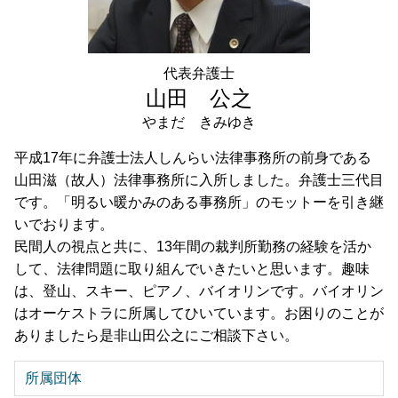
成年後見 品川区 弁護士 相談
事業承継 神奈川県 弁護士 相談
相続 節税 品川区 弁護士 相談
財産管理 東京都 弁護士 相談
代表弁護士
相続 節税 港区 弁護士 相談
山田 公之
やまだ きみゆき
平成17年に弁護士法人しんらい法律事務所の前身である
山田滋（故人）法律事務所に入所しました。弁護士三代目
です。「明るい暖かみのある事務所」のモットーを引き継
いでおります。
民間人の視点と共に、13年間の裁判所勤務の経験を活か
して、法律問題に取り組んでいきたいと思います。趣味
は、登山、スキー、ピアノ、バイオリンです。バイオリン
はオーケストラに所属してひいています。お困りのことが
ありましたら是非山田公之にご相談下さい。
所属団体