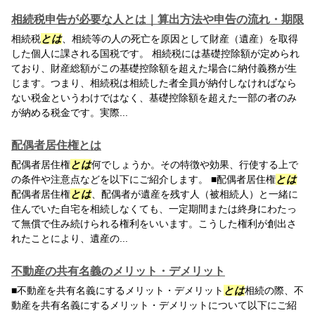
相続税申告が必要な人とは｜算出方法や申告の流れ・期限
相続税
とは
、相続等の人の死亡を原因として財産（遺産）を取得
した個人に課される国税です。 相続税には基礎控除額が定められ
ており、財産総額がこの基礎控除額を超えた場合に納付義務が生
じます。つまり、相続税は相続した者全員が納付しなければなら
ない税金というわけではなく、基礎控除額を超えた一部の者のみ
が納める税金です。実際...
配偶者居住権とは
配偶者居住権
とは
何でしょうか。その特徴や効果、行使する上で
の条件や注意点などを以下にご紹介します。 ■配偶者居住権
とは
配偶者居住権
とは
、配偶者が遺産を残す人（被相続人）と一緒に
住んでいた自宅を相続しなくても、一定期間または終身にわたっ
て無償で住み続けられる権利をいいます。こうした権利が創出さ
れたことにより、遺産の...
不動産の共有名義のメリット・デメリット
■不動産を共有名義にするメリット・デメリット
とは
相続の際、不
動産を共有名義にするメリット・デメリットについて以下にご紹