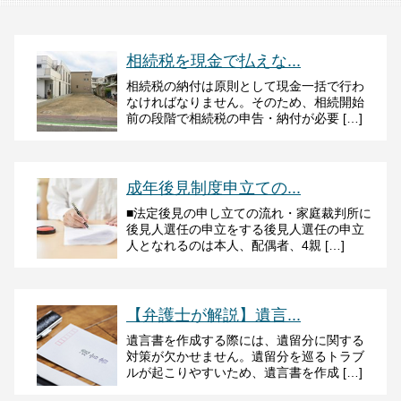
相続税を現金で払えな...
相続税の納付は原則として現金一括で行わ
なければなりません。そのため、相続開始
前の段階で相続税の申告・納付が必要 […]
成年後見制度申立ての...
■法定後見の申し立ての流れ・家庭裁判所に
後見人選任の申立をする後見人選任の申立
人となれるのは本人、配偶者、4親 […]
【弁護士が解説】遺言...
遺言書を作成する際には、遺留分に関する
対策が欠かせません。遺留分を巡るトラブ
ルが起こりやすいため、遺言書を作成 […]