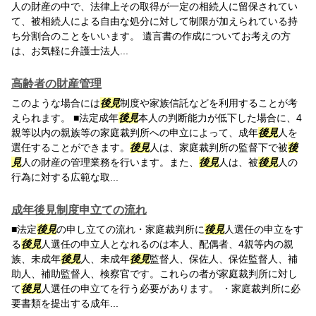
人の財産の中で、法律上その取得が一定の相続人に留保されてい
て、被相続人による自由な処分に対して制限が加えられている持
ち分割合のことをいいます。 遺言書の作成についてお考えの方
は、お気軽に弁護士法人...
高齢者の財産管理
このような場合には
後見
制度や家族信託などを利用することが考
えられます。 ■法定成年
後見
本人の判断能力が低下した場合に、4
親等以内の親族等の家庭裁判所への申立によって、成年
後見
人を
選任することができます。
後見
人は、家庭裁判所の監督下で被
後
見
人の財産の管理業務を行います。また、
後見
人は、被
後見
人の
行為に対する広範な取...
成年後見制度申立ての流れ
■法定
後見
の申し立ての流れ・家庭裁判所に
後見
人選任の申立をす
る
後見
人選任の申立人となれるのは本人、配偶者、4親等内の親
族、未成年
後見
人、未成年
後見
監督人、保佐人、保佐監督人、補
助人、補助監督人、検察官です。これらの者が家庭裁判所に対し
て
後見
人選任の申立てを行う必要があります。 ・家庭裁判所に必
要書類を提出する成年...