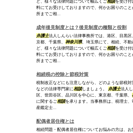
ど、様々な法律問題について幅広くご
相談
を受け付
料にてお受けしておりますので、何かお困りのこと
所までご相...
成年後見制度とは？後見制度の種類と役割
弁護士
法人しんらい法律事務所では、港区、目黒区
京都、千葉県、
神奈川県
、埼玉県にて、相続、不動
ど、様々な法律問題について幅広くご
相談
を受け付
料にてお受けしておりますので、何かお困りのこと
所までご相...
相続税の控除と節税対策
税制改正などにも注意しながら、どのような節税対
などの法律専門家に
相談
しましょう。
弁護士
法人し
区、世田谷区、品川区を中心に、東京都、千葉県、
に関するご
相談
を承ります。当事務所は、税理士、
産鑑定士...
配偶者居住権とは
相続問題・配偶者居住権についてお悩みの方は、お