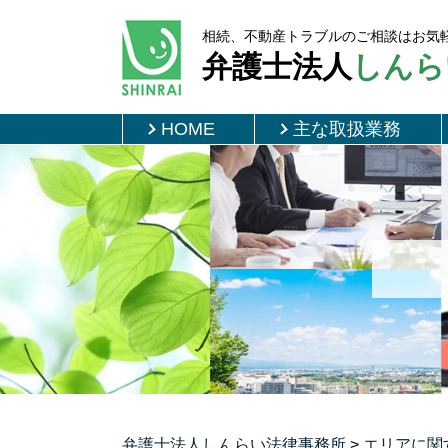
相続、不動産トラブルのご相談はお気
弁護士法人
しんら
HOME
主な取扱業務
弁護士法人しんらい法律事務所
>
エリアに関