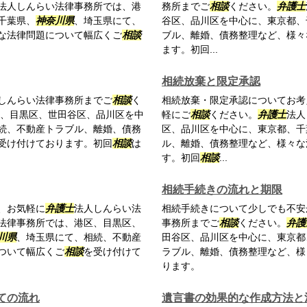
法人しんらい法律事務所では、港
務所までご
相談
ください。
弁護士
千葉県、
神奈川県
、埼玉県にて、
谷区、品川区を中心に、東京都、
な法律問題について幅広くご
相談
ブル、離婚、債務整理など、様々
ます。初回...
相続放棄と限定承認
しんらい法律事務所までご
相談
く
相続放棄・限定承認についてお考
、目黒区、世田谷区、品川区を中
軽にご
相談
ください。
弁護士
法人
続、不動産トラブル、離婚、債務
区、品川区を中心に、東京都、千
受け付けております。初回
相談
は
ル、離婚、債務整理など、様々な
す。初回
相談
...
相続手続きの流れと期限
、お気軽に
弁護士
法人しんらい法
相続手続きについて少しでも不安
法律事務所では、港区、目黒区、
事務所までご
相談
ください。
弁護
川県
、埼玉県にて、相続、不動産
田谷区、品川区を中心に、東京都
ついて幅広くご
相談
を受け付けて
ラブル、離婚、債務整理など、様
ります。
ての流れ
遺言書の効果的な作成方法と