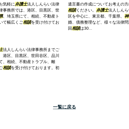
お気軽に
弁護士
法人しんらい法律
遺言書の作成についてお考えの方
律事務所では、港区、目黒区、世
相談
ください。
弁護士
法人しんら
県
、埼玉県にて、相続、不動産ト
区を中心に、東京都、千葉県、
神
いて幅広くご
相談
を受け付けてお
婚、債務整理など、様々な法律問
回
相談
は30...
士
法人しんらい法律事務所までご
、港区、目黒区、世田谷区、品川
て、相続、不動産トラブル、離
ご
相談
を受け付けております。初
一覧に戻る