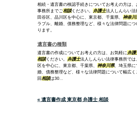
相続・遺言書の検認手続きについてお考えの方は、
事務所までご
相談
ください。
弁護士
法人しんらい法
田谷区、品川区を中心に、東京都、千葉県、
神奈川
ラブル、離婚、債務整理など、様々な法律問題につ
ります。
遺言書の種類
遺言書の作成についてお考えの方は、お気軽に
弁護
相談
ください。
弁護士
法人しんらい法律事務所では
区を中心に、東京都、千葉県、
神奈川県
、埼玉県に
婚、債務整理など、様々な法律問題について幅広く
回
相談
は30...
« 遺言書作成 東京都 弁護士 相談