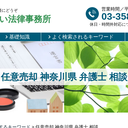
営業時間／平日 
軽にどうぞ
03-35
い法律事務所
休日・時間外対応に
基礎知識
よく検索されるキーワード
任意売却 神奈川県 弁護士 相談
するキーワード
>
任意売却 神奈川県 弁護士 相談