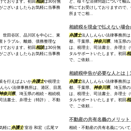
けております。初回
相談
は30分無
ど、様々な法律問題について幅広
がございましたらお気軽に当事務
料にてお受けしておりますので、
所までご相...
相続税を現金で払えない場合
、世田谷区、品川区を中心に、東
弁護士
法人しんらい法律事務所は
産トラブル、離婚、債務整理な
都、千葉県、
神奈川県
、埼玉県の
けております。初回
相談
は30分無
は、税理士、司法書士、弁理士（
がございましたらお気軽に当事務
タルサポートいたします。初回
相
で、ご依頼...
相続税申告が必要な人とは｜
策を行えばよいか
弁護士
や税理士
弁護士
法人しんらい法律事務所は
んらい法律事務所は、港区、目黒
都、千葉県、
神奈川県
、埼玉県の
神奈川県
、埼玉県の相続・相続税
は、税理士、司法書士、弁理士（
司法書士、弁理士（特許）、不動
タルサポートいたします。初回
相
で、ご依頼...
不動産の共有名義のメリット
気軽に
弁護士
室谷 和宏（広尾マ
相続・不動産の共有名義について