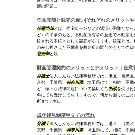
継の問題...
任意売却と競売の違い|それぞれのメリット
任意売却
とは、住宅ローンなどの返済が困難となっ
ど）の了承のもと、不動産所有者の意思で不動産を
較される手続きとして競売があります。競売とは、
の差し押さえた不動産を裁判所の関与のもとで売却
意売却
と競...
財産管理契約のメリットとデメリット｜任意
弁護士
法人しんらい法律事務所では、港区、目黒区
京都、千葉県、
神奈川県
、埼玉県にて、相続、不動
ど、様々な法律問題について幅広くご
相談
を受け付
料にてお受けしておりますので、何かお困りのこと
所までご相...
成年後見制度申立ての流れ
弁護士
法人しんらい法律事務所では、港区、目黒区
京都、千葉県、
神奈川県
、埼玉県にて、相続、不動