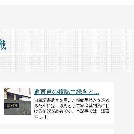
識
遺言書の検認手続きと...
自筆証書遺言を用いた相続手続きを進め
るためには、原則として家庭裁判所にお
ける検認が必要です。本記事では、遺言
書 […]