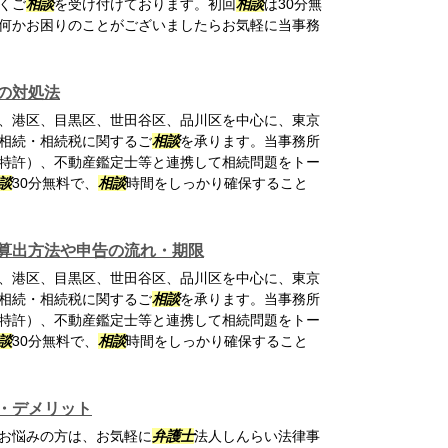
くご
相談
を受け付けております。初回
相談
は30分無
何かお困りのことがございましたらお気軽に当事務
の対処法
、港区、目黒区、世田谷区、品川区を中心に、東京
相続・相続税に関するご
相談
を承ります。当事務所
特許）、不動産鑑定士等と連携して相続問題をトー
談
30分無料で、
相談
時間をしっかり確保すること
算出方法や申告の流れ・期限
、港区、目黒区、世田谷区、品川区を中心に、東京
相続・相続税に関するご
相談
を承ります。当事務所
特許）、不動産鑑定士等と連携して相続問題をトー
談
30分無料で、
相談
時間をしっかり確保すること
・デメリット
お悩みの方は、お気軽に
弁護士
法人しんらい法律事