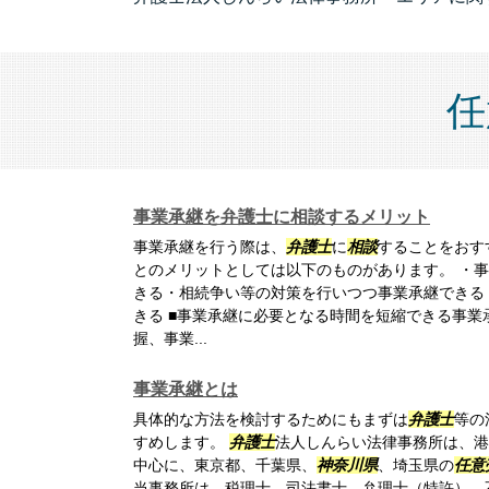
任
事業承継を弁護士に相談するメリット
事業承継を行う際は、
弁護士
に
相談
することをおす
とのメリットとしては以下のものがあります。 ・
きる・相続争い等の対策を行いつつ事業承継できる
きる ■事業承継に必要となる時間を短縮できる事業
握、事業...
事業承継とは
具体的な方法を検討するためにもまずは
弁護士
等の
すめします。
弁護士
法人しんらい法律事務所は、港
中心に、東京都、千葉県、
神奈川県
、埼玉県の
任意
当事務所は、税理士、司法書士、弁理士（特許）、