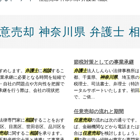
意売却 神奈川県 弁護士 
節税対策としての事業承継
すめします。
弁護士
に
相談
するこ
弁護士
法人しんらい法律事務所は
事業承継に必要となる時間を短縮で
都、千葉県、
神奈川県
、埼玉県の
・自社の問題点や方向性を把握で
税理士、司法書士、弁理士（特許
承継を行う際は、会社の現状把
ータルサポートいたします。初回
で、ご依...
任意売却の流れと期間
法律専門家に
相談
することをおす
任意売却
の流れは次の通りです。 
区、目黒区、世田谷区、品川区を
ば、金融機関などから電話または
売却
に関するご
相談
を承ります。
合は
任意売却
を検討しましょう。
不動産鑑定士等と連携して事業承
却
の取り扱い経験が豊富な専門家