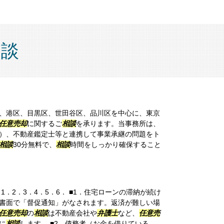
相談
、港区、目黒区、世田谷区、品川区を中心に、東京
任意売却
に関するご
相談
を承ります。当事務所は、
）、不動産鑑定士等と連携して事業承継の問題をト
相談
30分無料で、
相談
時間をしっかり確保すること
1．2．3．4．5．6． ■1．住宅ローンの滞納が続け
書面で「督促通知」がなされます。返済が難しい場
任意売却
の
相談
は不動産会社や
弁護士
など、
任意売
に
相談
します。 ■2．債務者（お金を借りている...