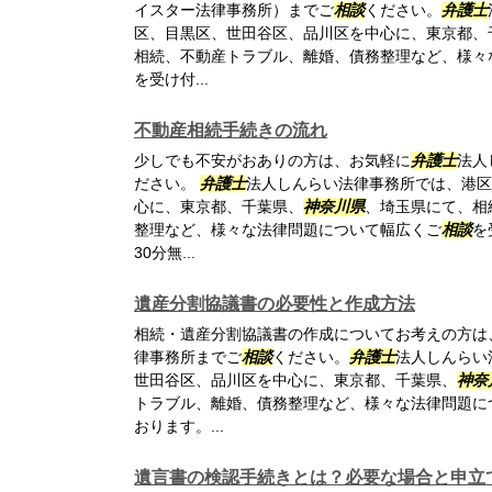
イスター法律事務所）までご
相談
ください。
弁護士
区、目黒区、世田谷区、品川区を中心に、東京都、
相続、不動産トラブル、離婚、債務整理など、様々
を受け付...
不動産相続手続きの流れ
少しでも不安がおありの方は、お気軽に
弁護士
法人
ださい。
弁護士
法人しんらい法律事務所では、港区
心に、東京都、千葉県、
神奈川県
、埼玉県にて、相
整理など、様々な法律問題について幅広くご
相談
を
30分無...
遺産分割協議書の必要性と作成方法
相続・遺産分割協議書の作成についてお考えの方は
律事務所までご
相談
ください。
弁護士
法人しんらい
世田谷区、品川区を中心に、東京都、千葉県、
神奈
トラブル、離婚、債務整理など、様々な法律問題に
おります。...
遺言書の検認手続きとは？必要な場合と申立