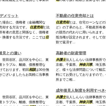
やデメリット
不動産の任意売却とは
た場合に、債権者（金融機関な
任意売却
とは、住宅ローンなどの
売却する方法です。
任意売却
と比
ど）の了承のもと、不動産所有者
所有者の意思と関係なく、債権者
の競売の代わりに用いられます。
・換価する方法です。ここでは
任
抵当権が設定されます。そして住
割で返済す...
後見との違い
高齢者の財産管理
、世田谷区、品川区を中心に、東
弁護士
法人しんらい法律事務所で
産トラブル、離婚、債務整理な
京都、千葉県、
神奈川県
、埼玉県
けております。初回
相談
は30分無
ど、様々な法律問題について幅広
がございましたらお気軽に当事務
料にてお受けしておりますので、
所までご相...
成年後見人制度を利用すべき
、世田谷区、品川区を中心に、東
弁護士
法人しんらい法律事務所で
産トラブル、離婚、債務整理な
京都、千葉県、
神奈川県
、埼玉県