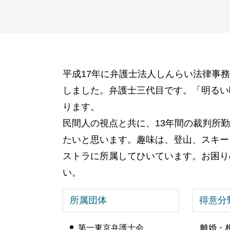
居住権 子供
未成年 後見人
遺言書 認知症
任意後見 制度
相続 流れ
成年後見人とは わかりやすく
遺留分 減殺請求
親の 財産管理
公正証書遺言 自分で
成年後見制度
相続放棄 デメリット
平成17年に弁護士法人しんらい法律事
成年後見人 になるには
遺言 書き方
ゆうちょ 銀行 相続
しました。弁護士三代目です。「明るい
遺産 使い込み
ります。
民間人の視点と共に、13年間の裁判所
たいと思います。趣味は、登山、スキー
ストラに所属してひいています。お困り
い。
所属団体
得意分
第一東京弁護士会
離婚・