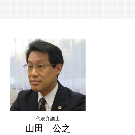
経営 承継
株式譲渡 とは
合併 買収 違い
特定承継 とは
中小企業 後継者問題
事業承継 m&a
m&a 中小企業
中小企業庁 事業承継
株式 の 譲渡
代表弁護士
山田 公之