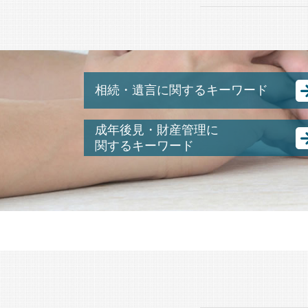
相続・遺言に関するキーワード
相続税 払わない どうなる
成年後見・財産管理に
遺産分割協議書 不動産
関するキーワード
相続 基礎控除
認知症 後見人
相続 計算
親 後見人 になるには
相続 配偶者居住権
成年後見人 費用
遺留分 遺言
後見 とは
相続人 調査 費用
成年後見人
相続税 申告書 書き方
任意 後見人 できること
不動産 共有名義
後見人 財産管理
数次相続 遺産分割協議書
認知症 預金管理
遺言書 公正証書
成年後見人 なれる人