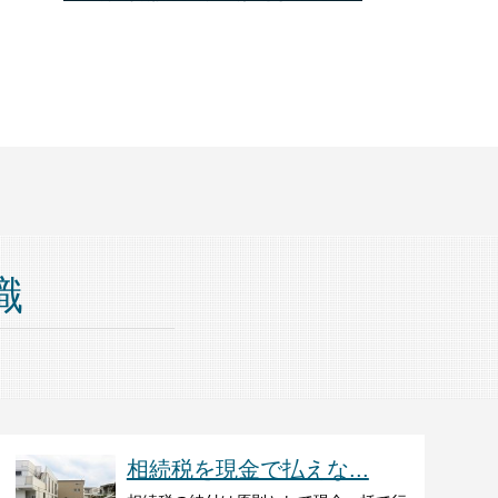
識
相続税を現金で払えな...