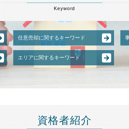
Keyword
任意売却に関するキーワード
土地 競売
エリアに関するキーワード
裁判所 競売
抵当 物件
不動産相続 千葉県 弁護士 相談
競売 とは
任意売却 港区 弁護士 相談
任意売却 方法
不動産相続 神奈川県 弁護士 相談
任意売却 流れ
相続 節税 埼玉県 弁護士 相談
任意売却 メリット
成年後見 神奈川県 弁護士 相談
競売 にかけられるまで
相続 目黒区 弁護士 相談
差し押さえ 物件 競売
不動産相続 埼玉県 弁護士 相談
強制 競売 とは
資格者紹介
不動産相続 目黒区 弁護士 相談
不動産 競売
相続 節税 千葉県 弁護士 相談