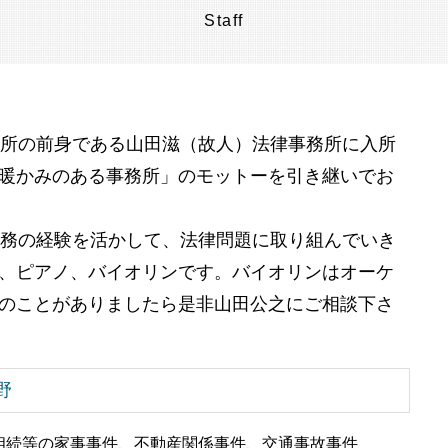
住宅ローン 売却
Staff
相続 埼玉県 弁護士 相談
任意売却 費用
遺言書作成 神奈川県 弁護士 相談
任意整理 弁護士費用
相続 節税 目黒区 弁護士 相談
競売 の 流れ
遺言書作成 世田谷区 弁護士 相談
任意売却 買い手がつかない
相続 節税 東京都 弁護士 相談
務所の前身である山田滋（故人）法律事務所に入所
相続 節税 神奈川県 弁護士 相談
事業承継 千葉県 弁護士 相談
暖かみのある事務所」のモットーを引き継いでお
財産管理 埼玉県 弁護士 相談
財産管理 千葉県 弁護士 相談
勤務の経験を活かして、法律問題に取り組んでいき
相続 千葉県 弁護士 相談
任意売却 東京都 弁護士 相談
、ピアノ、バイオリンです。バイオリンはオーケ
のことがありましたら是非山田公之にご相談下さ
野
相続等の家事事件、不動産関係事件、交通事故事件