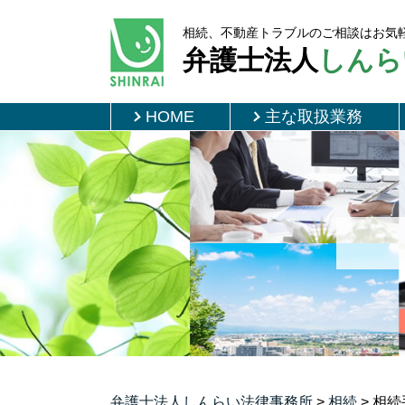
相続、不動産トラブルのご相談はお気
弁護士法人
しんら
HOME
主な取扱業務
弁護士法人しんらい法律事務所
>
相続
>
相続