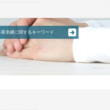
事業承継に関するキーワード
株式譲渡 手続き
跡継ぎ 問題
M&A 株式譲渡
事業承継 とは
事業承継 節税
事業譲渡 会社分割 違い
M&A 種類
事業承継 後継者
有限会社 事業承継
日本 m&a
中小企業 合併