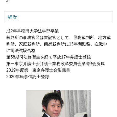
件
経歴
成2年早稲田大学法学部卒業
裁判所の事務官又は書記官として、最高裁判所、地方裁
判所、家庭裁判所、簡易裁判所に13年間勤務、在職中
に司法試験合格
第58期司法修習生を経て平成17年弁護士登録
第一東京弁護士会弁護士業務改革委員会第4部会所属
2019年度第一東京弁護士会常議員
2020年民事信託士登録