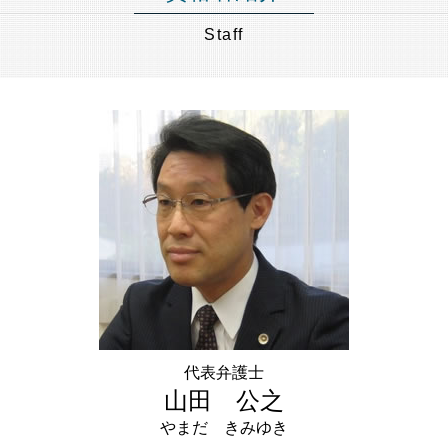
事業承継 神奈川県 弁護士 相談
成年後見制度
日本 m&a
競売 とは
不動産 共有名義
任意売却 神奈川県 弁護士 相談
成年後見人 なれる人
Staff
中小企業 合併
不動産 競売
遺留分 減殺請求
遺言書作成 港区 弁護士 相談
成年後見人 になるには
事業譲渡 会社分割 違い
任意売却 方法
遺言書 検認手続き
財産管理 東京都 弁護士 相談
認知症 後見人
有限会社 事業承継
任意売却 メリット
遺言書 遺留分
相続 世田谷区 弁護士 相談
成年後見人 費用
特定承継 とは
相続人 連絡 取れない
財産管理 千葉県 弁護士 相談
認知症 預金管理
M&A 種類
財産管理 神奈川県 弁護士 相談
未成年 後見人
事業承継 とは
成年後見 埼玉県 弁護士 相談
後見 とは
事業承継 m&a
事業承継 千葉県 弁護士 相談
任意 後見人 できること
株式譲渡 手続き
財産管理 埼玉県 弁護士 相談
m&a 中小企業
遺言書作成 世田谷区 弁護士 相談
中小企業庁 事業承継
成年後見 神奈川県 弁護士 相談
相続 品川区 弁護士 相談
任意売却 品川区 弁護士 相談
財産管理 品川区 弁護士 相談
任意売却 埼玉県 弁護士 相談
代表弁護士
不動産相続 東京都 弁護士 相談
山田 公之
やまだ きみゆき