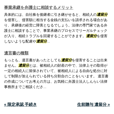
事業承継を弁護士に相談するメリット
具体的には、自社株を後継者に引き継がせると、相続人の
遺留分
を侵害し、侵害額に相当する金銭の支払いを請求される場合があ
り、承継後の経営に障害となるでしょう。法律の専門家である弁
護士に相談することで、事業承継のプロセスでリーガルチェック
が入り、相続トラブルを回避することができます。
遺留分
を侵害
しないような配慮や
遺留分
...
遺言書の種類
もっとも、遺言書があったとしても
遺留分
を侵害することは出来
ません。
遺留分
とは、被相続人の財産の中で、法律上その取得が
一定の相続人に留保されていて、被相続人による自由な処分に対
して制限が加えられている持ち分割合のことをいいます。 遺言書
の作成についてお考えの方は、お気軽に弁護士法人しんらい法律
事務所までご相談くださ...
« 限定承認 手続き
生前贈与 遺留分 »