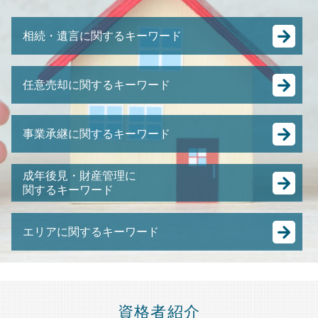
相続・遺言に関するキーワード
相続税 申告書 書き方
任意売却に関するキーワード
相続 流れ
相続放棄 デメリット
裁判所 競売
遺産分割協議書 不動産
事業承継に関するキーワード
任意売却 流れ
相続 基礎控除
強制 競売 とは
遺留分 兄弟
株式譲渡 とは
競売 にかけられるまで
成年後見・財産管理に
遺言 とは
経営 承継
関するキーワード
住宅ローン 売却
ゆうちょ 銀行 相続
事業承継 後継者
土地 競売
譲渡 所得税 相続
親の 財産管理
株式 の 譲渡
抵当 物件
生前贈与 遺留分
エリアに関するキーワード
親 後見人 になるには
M&A スキーム
競売 の 流れ
相続税 払えない
成年後見人とは わかりやすく
合併 買収 違い
任意売却 買い手がつかない
公正証書遺言 もめる
相続 埼玉県 弁護士 相談
成年後見人
中小企業 後継者問題
任意整理 弁護士費用
遺言書 公正証書
財産管理 港区 弁護士 相談
任意後見 制度
事業承継 節税
差し押さえ 物件 競売
抵当権 相続
相続 節税 港区 弁護士 相談
後見人 財産管理
M&A 株式譲渡
資格者紹介
任意売却 費用
公正証書遺言 証人