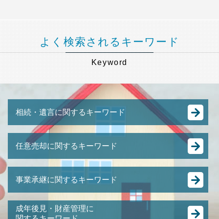
よく検索されるキーワード
Keyword
相続・遺言に関するキーワード
公正証書遺言 もめる
任意売却に関するキーワード
遺言書 法務局
遺留分 遺言
任意売却 方法
遺言書 公正証書
事業承継に関するキーワード
強制 競売 とは
限定承認 手続き
任意整理 弁護士費用
相続税 確定申告
日本 m&a
任意売却 費用
成年後見・財産管理に
公正証書遺言 証人
事業承継 節税
関するキーワード