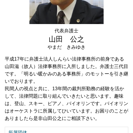
事業承継 千葉県 弁護士 相談
遺言書作成 目黒区 弁護士 相談
任意売却 神奈川県 弁護士 相談
相続 節税 目黒区 弁護士 相談
代表弁護士
相続 目黒区 弁護士 相談
山田 公之
やまだ きみゆき
平成17年に弁護士法人しんらい法律事務所の前身である
山田滋（故人）法律事務所に入所しました。弁護士三代目
です。「明るい暖かみのある事務所」のモットーを引き継
いでおります。
民間人の視点と共に、13年間の裁判所勤務の経験を活か
して、法律問題に取り組んでいきたいと思います。趣味
は、登山、スキー、ピアノ、バイオリンです。バイオリン
はオーケストラに所属してひいています。お困りのことが
ありましたら是非山田公之にご相談下さい。
所属団体