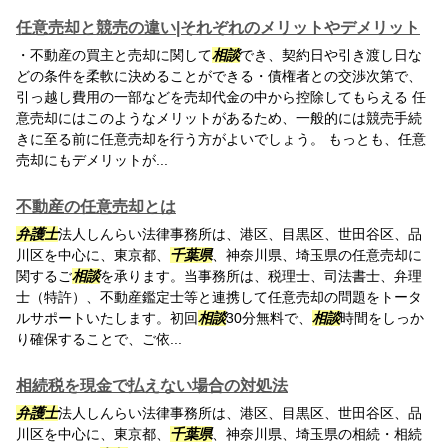
任意売却と競売の違い|それぞれのメリットやデメリット
・不動産の買主と売却に関して
相談
でき、契約日や引き渡し日な
どの条件を柔軟に決めることができる・債権者との交渉次第で、
引っ越し費用の一部などを売却代金の中から控除してもらえる 任
意売却にはこのようなメリットがあるため、一般的には競売手続
きに至る前に任意売却を行う方がよいでしょう。 もっとも、任意
売却にもデメリットが...
不動産の任意売却とは
弁護士
法人しんらい法律事務所は、港区、目黒区、世田谷区、品
川区を中心に、東京都、
千葉県
、神奈川県、埼玉県の任意売却に
関するご
相談
を承ります。当事務所は、税理士、司法書士、弁理
士（特許）、不動産鑑定士等と連携して任意売却の問題をトータ
ルサポートいたします。初回
相談
30分無料で、
相談
時間をしっか
り確保することで、ご依...
相続税を現金で払えない場合の対処法
弁護士
法人しんらい法律事務所は、港区、目黒区、世田谷区、品
川区を中心に、東京都、
千葉県
、神奈川県、埼玉県の相続・相続