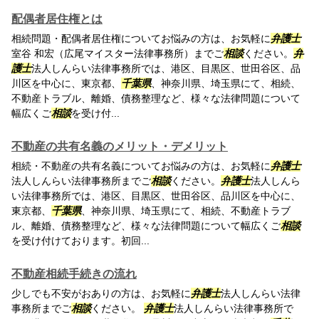
配偶者居住権とは
相続問題・配偶者居住権についてお悩みの方は、お気軽に
弁護士
室谷 和宏（広尾マイスター法律事務所）までご
相談
ください。
弁
護士
法人しんらい法律事務所では、港区、目黒区、世田谷区、品
川区を中心に、東京都、
千葉県
、神奈川県、埼玉県にて、相続、
不動産トラブル、離婚、債務整理など、様々な法律問題について
幅広くご
相談
を受け付...
不動産の共有名義のメリット・デメリット
相続・不動産の共有名義についてお悩みの方は、お気軽に
弁護士
法人しんらい法律事務所までご
相談
ください。
弁護士
法人しんら
い法律事務所では、港区、目黒区、世田谷区、品川区を中心に、
東京都、
千葉県
、神奈川県、埼玉県にて、相続、不動産トラブ
ル、離婚、債務整理など、様々な法律問題について幅広くご
相談
を受け付けております。初回...
不動産相続手続きの流れ
少しでも不安がおありの方は、お気軽に
弁護士
法人しんらい法律
事務所までご
相談
ください。
弁護士
法人しんらい法律事務所で