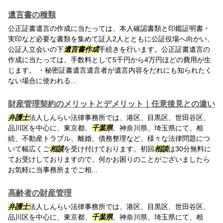
遺言書の種類
公正証書遺言の作成に当たっては、本人確認書類と印鑑証明書・
実印など必要な書類を集めて証人2人とともに公証役場へ向かい、
公証人立会いの下
遺言書作成
手続きを行います。公正証書遺言の
作成に当たっては、手数料として5千円から4万円ほどの費用が生
じます。 ・秘密証書遺言遺言者が遺言内容をだれにも知られたく
ない場合に使われる...
財産管理契約のメリットとデメリット｜任意後見との違い
弁護士
法人しんらい法律事務所では、港区、目黒区、世田谷区、
品川区を中心に、東京都、
千葉県
、神奈川県、埼玉県にて、相
続、不動産トラブル、離婚、債務整理など、様々な法律問題につ
いて幅広くご
相談
を受け付けております。初回
相談
は30分無料に
てお受けしておりますので、何かお困りのことがございましたら
お気軽に当事務所までご相...
高齢者の財産管理
弁護士
法人しんらい法律事務所では、港区、目黒区、世田谷区、
品川区を中心に、東京都、
千葉県
、神奈川県、埼玉県にて、相