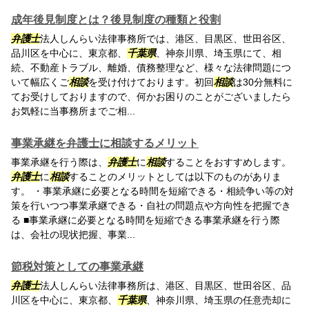
成年後見制度とは？後見制度の種類と役割
弁護士
法人しんらい法律事務所では、港区、目黒区、世田谷区、
品川区を中心に、東京都、
千葉県
、神奈川県、埼玉県にて、相
続、不動産トラブル、離婚、債務整理など、様々な法律問題につ
いて幅広くご
相談
を受け付けております。初回
相談
は30分無料に
てお受けしておりますので、何かお困りのことがございましたら
お気軽に当事務所までご相...
事業承継を弁護士に相談するメリット
事業承継を行う際は、
弁護士
に
相談
することをおすすめします。
弁護士
に
相談
することのメリットとしては以下のものがありま
す。 ・事業承継に必要となる時間を短縮できる・相続争い等の対
策を行いつつ事業承継できる・自社の問題点や方向性を把握でき
る ■事業承継に必要となる時間を短縮できる事業承継を行う際
は、会社の現状把握、事業...
節税対策としての事業承継
弁護士
法人しんらい法律事務所は、港区、目黒区、世田谷区、品
川区を中心に、東京都、
千葉県
、神奈川県、埼玉県の任意売却に