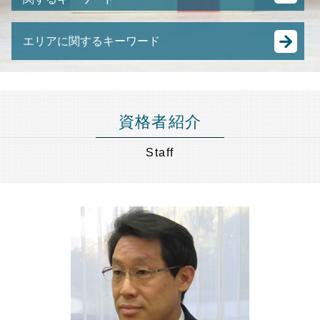
任意売却 流れ
遺産分割 調停 流れ
株式譲渡 とは
土地 競売
遺言書 遺留分
未成年 後見人
M&A スキーム
任意売却 買い手がつかない
相続人 連絡 取れない
エリアに関するキーワード
親 後見人 になるには
m&a 中小企業
裁判所 競売
相続 配偶者居住権
認知症 預金管理
株式 の 譲渡
不動産 競売
田舎 土地 相続
相続 世田谷区 弁護士 相談
任意後見 制度
経営 承継
差し押さえ 物件 競売
公正証書遺言 自分で
成年後見 港区 弁護士 相談
後見 とは
合併 買収 違い
競売 にかけられるまで
銀行 預金 相続
財産管理 埼玉県 弁護士 相談
任意 後見人 できること
株式譲渡 手続き
資格者紹介
競売 とは
相続税 基礎控除 生命保険
任意売却 東京都 弁護士 相談
成年後見人 なれる人
中小企業 合併
住宅ローン 売却
不動産 共有名義
不動産相続 神奈川県 弁護士 相談
成年後見人 になるには
Staff
跡継ぎ 問題
任意売却 メリット
遺言 とは
財産管理 東京都 弁護士 相談
成年後見人 費用
M&A 株式譲渡
抵当 物件
ゆうちょ 銀行 相続
遺言書作成 千葉県 弁護士 相談
成年後見制度
事業承継 とは
競売 の 流れ
相続 計算
成年後見 目黒区 弁護士 相談
後見人 財産管理
事業承継 m&a
譲渡 所得税 相続
事業承継 品川区 弁護士 相談
親の 財産管理
事業譲渡 会社分割 違い
財産管理 神奈川県 弁護士 相談
認知症 後見人
中小企業 後継者問題
相続 港区 弁護士 相談
成年後見人
特定承継 とは
相続 節税 埼玉県 弁護士 相談
成年後見人とは わかりやすく
M&A 種類
不動産相続 埼玉県 弁護士 相談
有限会社 事業承継
財産管理 目黒区 弁護士 相談
中小企業庁 事業承継
事業承継 東京都 弁護士 相談