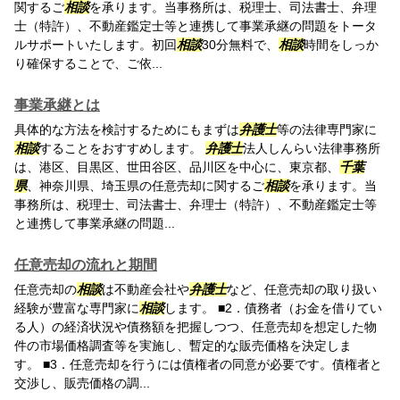
関するご
相談
を承ります。当事務所は、税理士、司法書士、弁理
士（特許）、不動産鑑定士等と連携して事業承継の問題をトータ
ルサポートいたします。初回
相談
30分無料で、
相談
時間をしっか
り確保することで、ご依...
事業承継とは
具体的な方法を検討するためにもまずは
弁護士
等の法律専門家に
相談
することをおすすめします。
弁護士
法人しんらい法律事務所
は、港区、目黒区、世田谷区、品川区を中心に、東京都、
千葉
県
、神奈川県、埼玉県の任意売却に関するご
相談
を承ります。当
事務所は、税理士、司法書士、弁理士（特許）、不動産鑑定士等
と連携して事業承継の問題...
任意売却の流れと期間
任意売却の
相談
は不動産会社や
弁護士
など、任意売却の取り扱い
経験が豊富な専門家に
相談
します。 ■2．債務者（お金を借りてい
る人）の経済状況や債務額を把握しつつ、任意売却を想定した物
件の市場価格調査等を実施し、暫定的な販売価格を決定しま
す。 ■3．任意売却を行うには債権者の同意が必要です。債権者と
交渉し、販売価格の調...