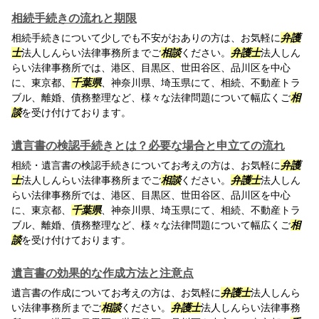
相続手続きの流れと期限
相続手続きについて少しでも不安がおありの方は、お気軽に
弁護
士
法人しんらい法律事務所までご
相談
ください。
弁護士
法人しん
らい法律事務所では、港区、目黒区、世田谷区、品川区を中心
に、東京都、
千葉県
、神奈川県、埼玉県にて、相続、不動産トラ
ブル、離婚、債務整理など、様々な法律問題について幅広くご
相
談
を受け付けております。
遺言書の検認手続きとは？必要な場合と申立ての流れ
相続・遺言書の検認手続きについてお考えの方は、お気軽に
弁護
士
法人しんらい法律事務所までご
相談
ください。
弁護士
法人しん
らい法律事務所では、港区、目黒区、世田谷区、品川区を中心
に、東京都、
千葉県
、神奈川県、埼玉県にて、相続、不動産トラ
ブル、離婚、債務整理など、様々な法律問題について幅広くご
相
談
を受け付けております。
遺言書の効果的な作成方法と注意点
遺言書の作成についてお考えの方は、お気軽に
弁護士
法人しんら
い法律事務所までご
相談
ください。
弁護士
法人しんらい法律事務