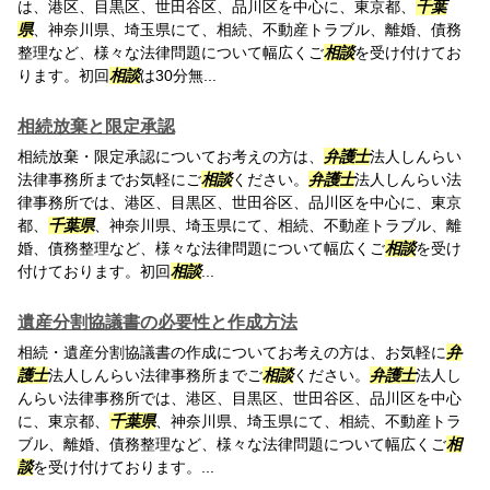
は、港区、目黒区、世田谷区、品川区を中心に、東京都、
千葉
県
、神奈川県、埼玉県にて、相続、不動産トラブル、離婚、債務
整理など、様々な法律問題について幅広くご
相談
を受け付けてお
ります。初回
相談
は30分無...
相続放棄と限定承認
相続放棄・限定承認についてお考えの方は、
弁護士
法人しんらい
法律事務所までお気軽にご
相談
ください。
弁護士
法人しんらい法
律事務所では、港区、目黒区、世田谷区、品川区を中心に、東京
都、
千葉県
、神奈川県、埼玉県にて、相続、不動産トラブル、離
婚、債務整理など、様々な法律問題について幅広くご
相談
を受け
付けております。初回
相談
...
遺産分割協議書の必要性と作成方法
相続・遺産分割協議書の作成についてお考えの方は、お気軽に
弁
護士
法人しんらい法律事務所までご
相談
ください。
弁護士
法人し
んらい法律事務所では、港区、目黒区、世田谷区、品川区を中心
に、東京都、
千葉県
、神奈川県、埼玉県にて、相続、不動産トラ
ブル、離婚、債務整理など、様々な法律問題について幅広くご
相
談
を受け付けております。...