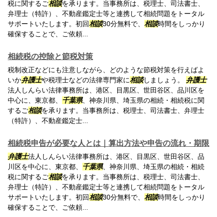
税に関するご
相談
を承ります。当事務所は、税理士、司法書士、
弁理士（特許）、不動産鑑定士等と連携して相続問題をトータル
サポートいたします。初回
相談
30分無料で、
相談
時間をしっかり
確保することで、ご依頼...
相続税の控除と節税対策
税制改正などにも注意しながら、どのような節税対策を行えばよ
いか
弁護士
や税理士などの法律専門家に
相談
しましょう。
弁護士
法人しんらい法律事務所は、港区、目黒区、世田谷区、品川区を
中心に、東京都、
千葉県
、神奈川県、埼玉県の相続・相続税に関
するご
相談
を承ります。当事務所は、税理士、司法書士、弁理士
（特許）、不動産鑑定士...
相続税申告が必要な人とは｜算出方法や申告の流れ・期限
弁護士
法人しんらい法律事務所は、港区、目黒区、世田谷区、品
川区を中心に、東京都、
千葉県
、神奈川県、埼玉県の相続・相続
税に関するご
相談
を承ります。当事務所は、税理士、司法書士、
弁理士（特許）、不動産鑑定士等と連携して相続問題をトータル
サポートいたします。初回
相談
30分無料で、
相談
時間をしっかり
確保することで、ご依頼...