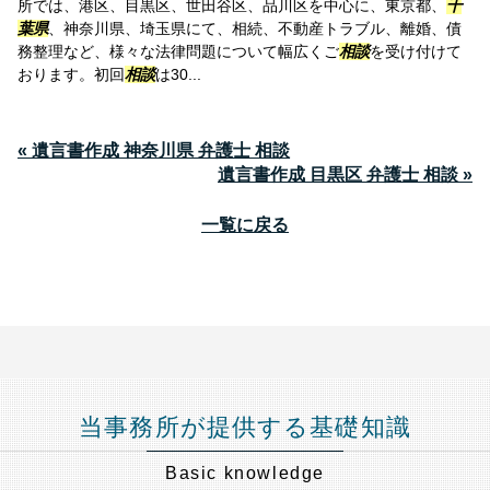
所では、港区、目黒区、世田谷区、品川区を中心に、東京都、
千
葉県
、神奈川県、埼玉県にて、相続、不動産トラブル、離婚、債
務整理など、様々な法律問題について幅広くご
相談
を受け付けて
おります。初回
相談
は30...
« 遺言書作成 神奈川県 弁護士 相談
遺言書作成 目黒区 弁護士 相談 »
一覧に戻る
当事務所が提供する基礎知識
Basic knowledge