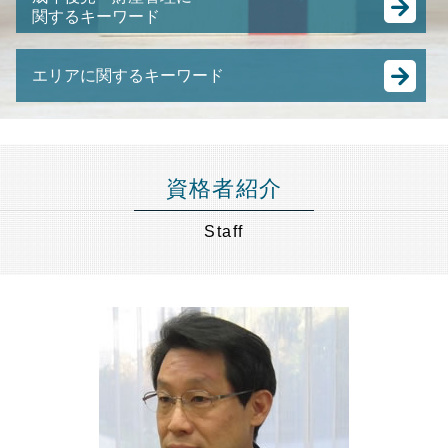
日本 m&a
関するキーワード
裁判所 競売
遺言 とは
事業承継 とは
競売 とは
相続 寄与分
任意後見 制度
株式譲渡 手続き
任意売却 費用
遺留分 兄弟
エリアに関するキーワード
成年後見人 なれる人
特定承継 とは
差し押さえ 物件 競売
アパート 相続
認知症 預金管理
事業譲渡 会社分割 違い
土地 競売
遺留分 侵害
成年後見 千葉県 弁護士 相談
成年後見人
事業承継 節税
任意売却 買い手がつかない
公正証書遺言 もめる
相続 港区 弁護士 相談
成年後見人 費用
M&A 種類
競売 の 流れ
相続人 連絡 取れない
任意売却 品川区 弁護士 相談
任意 後見人 できること
有限会社 事業承継
資格者紹介
住宅ローン 売却
遺留分 減殺請求
不動産相続 千葉県 弁護士 相談
親 後見人 になるには
M&A 株式譲渡
不動産 競売
生前贈与 遺留分
相続 世田谷区 弁護士 相談
成年後見人とは わかりやすく
Staff
合併 買収 違い
任意売却 メリット
配偶者居住権 相続税
遺言書作成 神奈川県 弁護士 相談
認知症 後見人
中小企業 合併
任意整理 弁護士費用
相続財産調査 費用
事業承継 千葉県 弁護士 相談
未成年 後見人
経営 承継
抵当 物件
銀行 死亡 手続き
相続 東京都 弁護士 相談
親の 財産管理
株式譲渡 とは
ゆうちょ 銀行 相続
相続 節税 東京都 弁護士 相談
成年後見人 になるには
m&a 中小企業
相続 神奈川県 弁護士 相談
成年後見制度
M&A スキーム
不動産相続 目黒区 弁護士 相談
後見 とは
中小企業 後継者問題
不動産相続 東京都 弁護士 相談
後見人 財産管理
中小企業庁 事業承継
任意売却 世田谷区 弁護士 相談
事業承継 後継者
財産管理 港区 弁護士 相談
跡継ぎ 問題