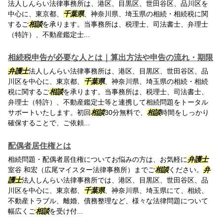
法人しんらい法律事務所は、港区、目黒区、世田谷区、品川区を
中心に、東京都、
千葉県
、神奈川県、埼玉県の相続・相続税に関
するご
相談
を承ります。当事務所は、税理士、司法書士、弁理士
（特許）、不動産鑑定士...
相続税申告が必要な人とは｜算出方法や申告の流れ・期限
弁護士
法人しんらい法律事務所は、港区、目黒区、世田谷区、品
川区を中心に、東京都、
千葉県
、神奈川県、埼玉県の相続・相続
税に関するご
相談
を承ります。当事務所は、税理士、司法書士、
弁理士（特許）、不動産鑑定士等と連携して相続問題をトータル
サポートいたします。初回
相談
30分無料で、
相談
時間をしっかり
確保することで、ご依頼...
配偶者居住権とは
相続問題・配偶者居住権についてお悩みの方は、お気軽に
弁護士
室谷 和宏（広尾マイスター法律事務所）までご
相談
ください。
弁
護士
法人しんらい法律事務所では、港区、目黒区、世田谷区、品
川区を中心に、東京都、
千葉県
、神奈川県、埼玉県にて、相続、
不動産トラブル、離婚、債務整理など、様々な法律問題について
幅広くご
相談
を受け付...