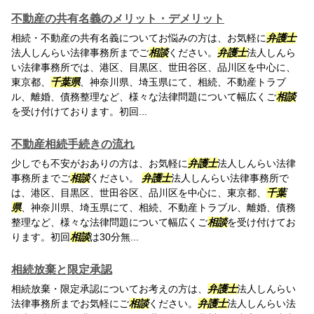
不動産の共有名義のメリット・デメリット
相続・不動産の共有名義についてお悩みの方は、お気軽に
弁護士
法人しんらい法律事務所までご
相談
ください。
弁護士
法人しんら
い法律事務所では、港区、目黒区、世田谷区、品川区を中心に、
東京都、
千葉県
、神奈川県、埼玉県にて、相続、不動産トラブ
ル、離婚、債務整理など、様々な法律問題について幅広くご
相談
を受け付けております。初回...
不動産相続手続きの流れ
少しでも不安がおありの方は、お気軽に
弁護士
法人しんらい法律
事務所までご
相談
ください。
弁護士
法人しんらい法律事務所で
は、港区、目黒区、世田谷区、品川区を中心に、東京都、
千葉
県
、神奈川県、埼玉県にて、相続、不動産トラブル、離婚、債務
整理など、様々な法律問題について幅広くご
相談
を受け付けてお
ります。初回
相談
は30分無...
相続放棄と限定承認
相続放棄・限定承認についてお考えの方は、
弁護士
法人しんらい
法律事務所までお気軽にご
相談
ください。
弁護士
法人しんらい法