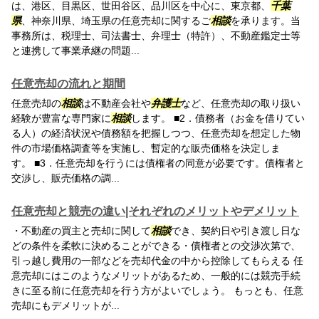
は、港区、目黒区、世田谷区、品川区を中心に、東京都、
千葉
県
、神奈川県、埼玉県の任意売却に関するご
相談
を承ります。当
事務所は、税理士、司法書士、弁理士（特許）、不動産鑑定士等
と連携して事業承継の問題...
任意売却の流れと期間
任意売却の
相談
は不動産会社や
弁護士
など、任意売却の取り扱い
経験が豊富な専門家に
相談
します。 ■2．債務者（お金を借りてい
る人）の経済状況や債務額を把握しつつ、任意売却を想定した物
件の市場価格調査等を実施し、暫定的な販売価格を決定しま
す。 ■3．任意売却を行うには債権者の同意が必要です。債権者と
交渉し、販売価格の調...
任意売却と競売の違い|それぞれのメリットやデメリット
・不動産の買主と売却に関して
相談
でき、契約日や引き渡し日な
どの条件を柔軟に決めることができる・債権者との交渉次第で、
引っ越し費用の一部などを売却代金の中から控除してもらえる 任
意売却にはこのようなメリットがあるため、一般的には競売手続
きに至る前に任意売却を行う方がよいでしょう。 もっとも、任意
売却にもデメリットが...