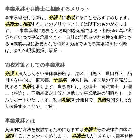
事業承継を弁護士に相談するメリット
事業承継を行う際は、
弁護士
に
相談
することをおすすめします。
弁護士
に
相談
することのメリットとしては以下のものがありま
す。 ・事業承継に必要となる時間を短縮できる・相続争い等の対
策を行いつつ事業承継できる・自社の問題点や方向性を把握でき
る ■事業承継に必要となる時間を短縮できる事業承継を行う際
は、会社の現状把握、事業...
節税対策としての事業承継
弁護士
法人しんらい法律事務所は、港区、目黒区、世田谷区、品
川区を中心に、東京都、
千葉県
、神奈川県、埼玉県の任意売却に
関するご
相談
を承ります。当事務所は、税理士、司法書士、弁理
士（特許）、不動産鑑定士等と連携して事業承継の問題をトータ
ルサポートいたします。初回
相談
30分無料で、
相談
時間をしっか
り確保することで、ご依...
事業承継とは
具体的な方法を検討するためにもまずは
弁護士
等の法律専門家に
相談
することをおすすめします。
弁護士
法人しんらい法律事務所