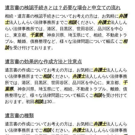
遺言書の検認手続きとは？必要な場合と申立ての流れ
相続・遺言書の検認手続きについてお考えの方は、お気軽に
弁護
士
法人しんらい法律事務所までご
相談
ください。
弁護士
法人しん
らい法律事務所では、港区、目黒区、世田谷区、品川区を中心
に、東京都、
千葉県
、神奈川県、埼玉県にて、相続、不動産トラ
ブル、離婚、債務整理など、様々な法律問題について幅広くご
相
談
を受け付けております。
遺言書の効果的な作成方法と注意点
遺言書の作成についてお考えの方は、お気軽に
弁護士
法人しんら
い法律事務所までご
相談
ください。
弁護士
法人しんらい法律事務
所では、港区、目黒区、世田谷区、品川区を中心に、東京都、
千
葉県
、神奈川県、埼玉県にて、相続、不動産トラブル、離婚、債
務整理など、様々な法律問題について幅広くご
相談
を受け付けて
おります。初回
相談
は30...
遺言書の種類
遺言書の作成についてお考えの方は、お気軽に
弁護士
法人しんら
い法律事務所までご
相談
ください。
弁護士
法人しんらい法律事務