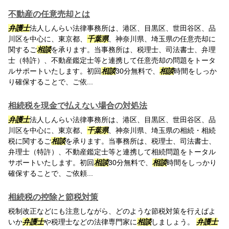
不動産の任意売却とは
弁護士
法人しんらい法律事務所は、港区、目黒区、世田谷区、品
川区を中心に、東京都、
千葉県
、神奈川県、埼玉県の任意売却に
関するご
相談
を承ります。当事務所は、税理士、司法書士、弁理
士（特許）、不動産鑑定士等と連携して任意売却の問題をトータ
ルサポートいたします。初回
相談
30分無料で、
相談
時間をしっか
り確保することで、ご依...
相続税を現金で払えない場合の対処法
弁護士
法人しんらい法律事務所は、港区、目黒区、世田谷区、品
川区を中心に、東京都、
千葉県
、神奈川県、埼玉県の相続・相続
税に関するご
相談
を承ります。当事務所は、税理士、司法書士、
弁理士（特許）、不動産鑑定士等と連携して相続問題をトータル
サポートいたします。初回
相談
30分無料で、
相談
時間をしっかり
確保することで、ご依頼...
相続税の控除と節税対策
税制改正などにも注意しながら、どのような節税対策を行えばよ
いか
弁護士
や税理士などの法律専門家に
相談
しましょう。
弁護士