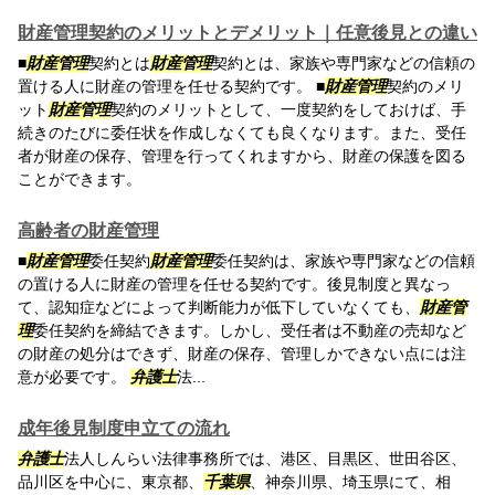
財産管理契約のメリットとデメリット｜任意後見との違い
■
財産管理
契約とは
財産管理
契約とは、家族や専門家などの信頼の
置ける人に財産の管理を任せる契約です。 ■
財産管理
契約のメリ
ット
財産管理
契約のメリットとして、一度契約をしておけば、手
続きのたびに委任状を作成しなくても良くなります。また、受任
者が財産の保存、管理を行ってくれますから、財産の保護を図る
ことができます。
高齢者の財産管理
■
財産管理
委任契約
財産管理
委任契約は、家族や専門家などの信頼
の置ける人に財産の管理を任せる契約です。後見制度と異なっ
て、認知症などによって判断能力が低下していなくても、
財産管
理
委任契約を締結できます。しかし、受任者は不動産の売却など
の財産の処分はできず、財産の保存、管理しかできない点には注
意が必要です。
弁護士
法...
成年後見制度申立ての流れ
弁護士
法人しんらい法律事務所では、港区、目黒区、世田谷区、
品川区を中心に、東京都、
千葉県
、神奈川県、埼玉県にて、相