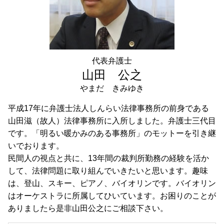
相続 千葉県 弁護士 相談
遺言書作成 品川区 弁護士 相談
遺言書作成 東京都 弁護士 相談
財産管理 目黒区 弁護士 相談
相続 節税 神奈川県 弁護士 相談
代表弁護士
任意売却 千葉県 弁護士 相談
山田 公之
やまだ きみゆき
平成17年に弁護士法人しんらい法律事務所の前身である
山田滋（故人）法律事務所に入所しました。弁護士三代目
です。「明るい暖かみのある事務所」のモットーを引き継
いでおります。
民間人の視点と共に、13年間の裁判所勤務の経験を活か
して、法律問題に取り組んでいきたいと思います。趣味
は、登山、スキー、ピアノ、バイオリンです。バイオリン
はオーケストラに所属してひいています。お困りのことが
ありましたら是非山田公之にご相談下さい。