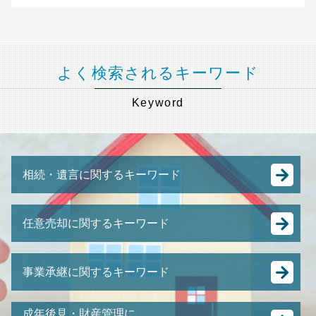
よく検索されるキーワード
Keyword
相続・遺言に関するキーワード
相続税 控除
任意売却に関するキーワード
公正証書遺言 証人
相続 流れ
任意売却 流れ
遺言 効力
事業承継に関するキーワード
強制 競売 とは
譲渡 所得税 相続
競売 にかけられるまで
相続税 申告書 書き方
株式 の 譲渡
任意売却 方法
成年後見・財産管理に
相続税 修正申告