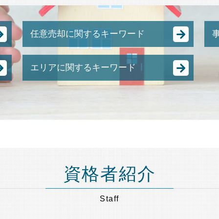
任意売却に関するキーワード
競売 にかけられるまで
エリアに関するキーワード
任意売却 費用
任意売却 流れ
事業承継 神奈川県 弁護士 相談
任意整理 弁護士費用
相続 港区 弁護士 相談
抵当 物件
遺言書作成 港区 弁護士 相談
任意売却 方法
成年後見 品川区 弁護士 相談
土地 競売
相続 節税 千葉県 弁護士 相談
任意売却 買い手がつかない
不動産相続 東京都 弁護士 相談
強制 競売 とは
遺言書作成 東京都 弁護士 相談
住宅ローン 売却
資格者紹介
不動産相続 港区 弁護士 相談
裁判所 競売
成年後見 目黒区 弁護士 相談
競売 の 流れ
Staff
遺言書作成 埼玉県 弁護士 相談
差し押さえ 物件 競売
相続 東京都 弁護士 相談
任意売却 メリット