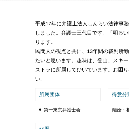
親 後見人 になるには
公正証書遺言 費用
任意後見 制度
相続 基礎控除
後見人 財産管理
土地 相続放棄 できない
平成17年に弁護士法人しんらい法律事
成年後見人 になるには
遺留分 減殺請求
田舎 土地 相続
しました。弁護士三代目です。「明るい
遺言 とは
ります。
相続税 控除
民間人の視点と共に、13年間の裁判所
たいと思います。趣味は、登山、スキー
ストラに所属してひいています。お困り
い。
所属団体
得意分
第一東京弁護士会
離婚・
経歴