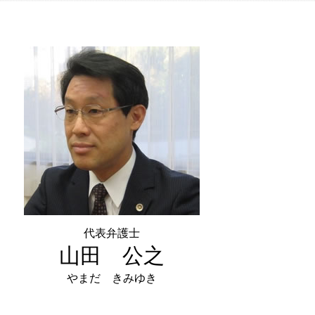
経営 承継
事業承継 後継者
株式 の 譲渡
事業承継 m&a
m&a 中小企業
中小企業 合併
代表弁護士
山田 公之
やまだ きみゆき