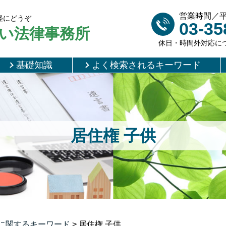
営業時間／平日 
軽にどうぞ
03-35
い法律事務所
休日・時間外対応に
基礎知識
よく検索されるキーワード
居住権 子供
に関するキーワード
>
居住権 子供