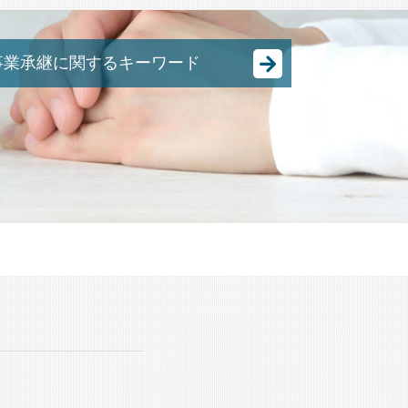
事業承継に関するキーワード
中小企業庁 事業承継
M&A 株式譲渡
株式譲渡 とは
特定承継 とは
M&A 種類
M&A スキーム
日本 m&a
有限会社 事業承継
中小企業 後継者問題
事業承継 とは
事業承継 節税
株式譲渡 手続き
合併 買収 違い
跡継ぎ 問題