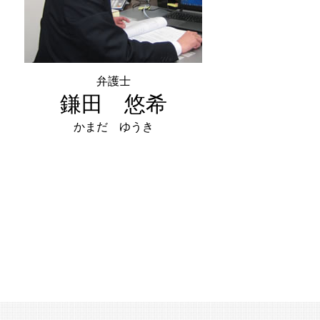
弁護士
鎌田 悠希
かまだ ゆうき