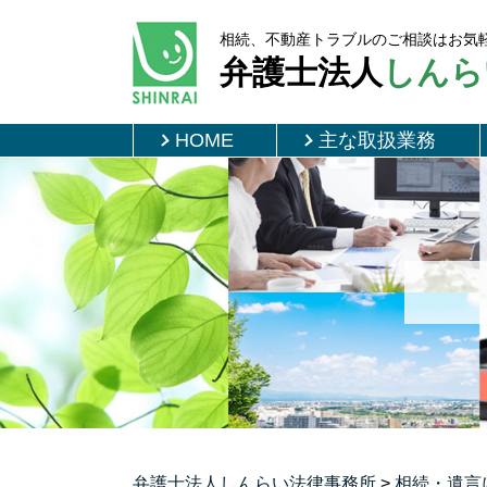
相続、不動産トラブルのご相談はお気
弁護士法人
しんら
HOME
主な取扱業務
弁護士法人しんらい法律事務所
>
相続・遺言