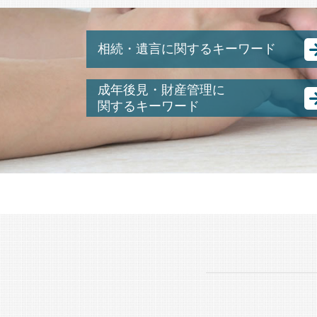
相続・遺言に関するキーワード
遺留分 計算
成年後見・財産管理に
遺産分割 預貯金
関するキーワード
配偶者居住権 相続税
成年後見人 なれる人
共同名義人 とは
未成年 後見人
生前贈与 遺留分
任意 後見人 できること
相続人 連絡 取れない
成年後見人 費用
公正証書遺言 がある場合 遺産分割協議
成年後見人とは わかりやすく
書 は 必要か
後見 とは
相続税 払わない どうなる
親の 財産管理
アパート 相続
認知症 後見人
遺言 書き方
成年後見制度
相続 配偶者居住権
成年後見人
遺留分 侵害
認知症 預金管理
不動産 共有名義