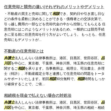
任意売却と競売の違い|それぞれのメリットやデメリット
・不動産の買主と売却に関して
相談
でき、契約日や引き渡し日な
どの条件を柔軟に決めることができる・債権者との交渉次第で、
引っ越し費用の一部などを売却代金の中から控除してもらえる 任
意売却にはこのようなメリットがあるため、一般的には競売手続
きに至る前に任意売却を行う方がよいでしょう。 もっとも、任意
売却にもデメリットが...
不動産の任意売却とは
弁護士
法人しんらい法律事務所は、港区、目黒区、世田谷区、
品
川区
を中心に、東京都、千葉県、神奈川県、埼玉県の任意売却に
関するご
相談
を承ります。当事務所は、税理士、司法書士、弁理
士（特許）、不動産鑑定士等と連携して任意売却の問題をトータ
ルサポートいたします。初回
相談
30分無料で、
相談
時間をしっか
り確保することで、ご依...
相続税を現金で払えない場合の対処法
弁護士
法人しんらい法律事務所は、港区、目黒区、世田谷区、
品
川区
を中心に、東京都、千葉県、神奈川県、埼玉県の相続・相続