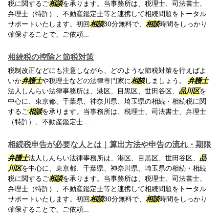
税に関するご
相談
を承ります。当事務所は、税理士、司法書士、
弁理士（特許）、不動産鑑定士等と連携して相続問題をトータル
サポートいたします。初回
相談
30分無料で、
相談
時間をしっかり
確保することで、ご依頼...
相続税の控除と節税対策
税制改正などにも注意しながら、どのような節税対策を行えばよ
いか
弁護士
や税理士などの法律専門家に
相談
しましょう。
弁護士
法人しんらい法律事務所は、港区、目黒区、世田谷区、
品川区
を
中心に、東京都、千葉県、神奈川県、埼玉県の相続・相続税に関
するご
相談
を承ります。当事務所は、税理士、司法書士、弁理士
（特許）、不動産鑑定士...
相続税申告が必要な人とは｜算出方法や申告の流れ・期限
弁護士
法人しんらい法律事務所は、港区、目黒区、世田谷区、
品
川区
を中心に、東京都、千葉県、神奈川県、埼玉県の相続・相続
税に関するご
相談
を承ります。当事務所は、税理士、司法書士、
弁理士（特許）、不動産鑑定士等と連携して相続問題をトータル
サポートいたします。初回
相談
30分無料で、
相談
時間をしっかり
確保することで、ご依頼...