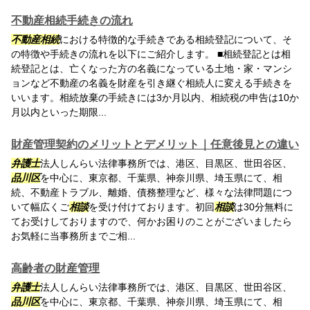
不動産相続手続きの流れ
不動産相続
における特徴的な手続きである相続登記について、そ
の特徴や手続きの流れを以下にご紹介します。 ■相続登記とは相
続登記とは、亡くなった方の名義になっている土地・家・マンシ
ョンなど不動産の名義を財産を引き継ぐ相続人に変える手続きを
いいます。相続放棄の手続きには3か月以内、相続税の申告は10か
月以内といった期限...
財産管理契約のメリットとデメリット｜任意後見との違い
弁護士
法人しんらい法律事務所では、港区、目黒区、世田谷区、
品川区
を中心に、東京都、千葉県、神奈川県、埼玉県にて、相
続、不動産トラブル、離婚、債務整理など、様々な法律問題につ
いて幅広くご
相談
を受け付けております。初回
相談
は30分無料に
てお受けしておりますので、何かお困りのことがございましたら
お気軽に当事務所までご相...
高齢者の財産管理
弁護士
法人しんらい法律事務所では、港区、目黒区、世田谷区、
品川区
を中心に、東京都、千葉県、神奈川県、埼玉県にて、相