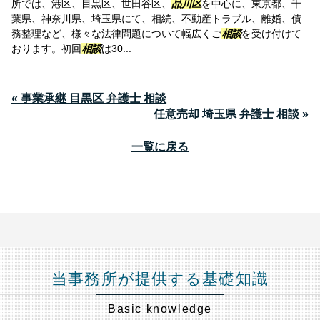
所では、港区、目黒区、世田谷区、
品川区
を中心に、東京都、千
葉県、神奈川県、埼玉県にて、相続、不動産トラブル、離婚、債
務整理など、様々な法律問題について幅広くご
相談
を受け付けて
おります。初回
相談
は30...
« 事業承継 目黒区 弁護士 相談
任意売却 埼玉県 弁護士 相談 »
一覧に戻る
当事務所が提供する基礎知識
Basic knowledge