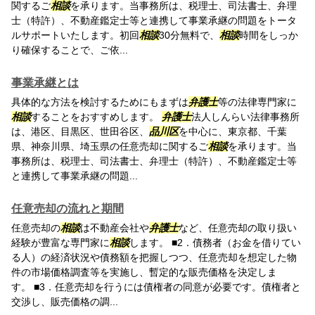
関するご
相談
を承ります。当事務所は、税理士、司法書士、弁理
士（特許）、不動産鑑定士等と連携して事業承継の問題をトータ
ルサポートいたします。初回
相談
30分無料で、
相談
時間をしっか
り確保することで、ご依...
事業承継とは
具体的な方法を検討するためにもまずは
弁護士
等の法律専門家に
相談
することをおすすめします。
弁護士
法人しんらい法律事務所
は、港区、目黒区、世田谷区、
品川区
を中心に、東京都、千葉
県、神奈川県、埼玉県の任意売却に関するご
相談
を承ります。当
事務所は、税理士、司法書士、弁理士（特許）、不動産鑑定士等
と連携して事業承継の問題...
任意売却の流れと期間
任意売却の
相談
は不動産会社や
弁護士
など、任意売却の取り扱い
経験が豊富な専門家に
相談
します。 ■2．債務者（お金を借りてい
る人）の経済状況や債務額を把握しつつ、任意売却を想定した物
件の市場価格調査等を実施し、暫定的な販売価格を決定しま
す。 ■3．任意売却を行うには債権者の同意が必要です。債権者と
交渉し、販売価格の調...