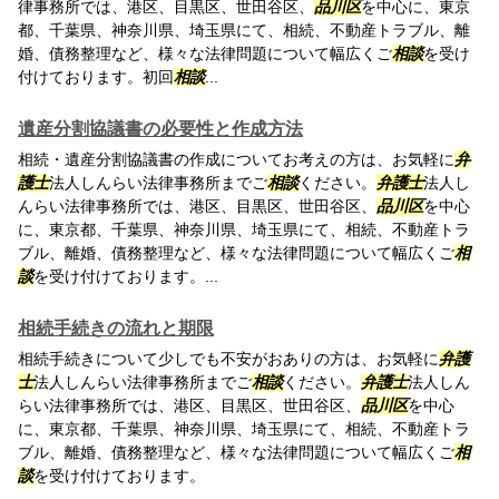
律事務所では、港区、目黒区、世田谷区、
品川区
を中心に、東京
都、千葉県、神奈川県、埼玉県にて、相続、不動産トラブル、離
婚、債務整理など、様々な法律問題について幅広くご
相談
を受け
付けております。初回
相談
...
遺産分割協議書の必要性と作成方法
相続・遺産分割協議書の作成についてお考えの方は、お気軽に
弁
護士
法人しんらい法律事務所までご
相談
ください。
弁護士
法人し
んらい法律事務所では、港区、目黒区、世田谷区、
品川区
を中心
に、東京都、千葉県、神奈川県、埼玉県にて、相続、不動産トラ
ブル、離婚、債務整理など、様々な法律問題について幅広くご
相
談
を受け付けております。...
相続手続きの流れと期限
相続手続きについて少しでも不安がおありの方は、お気軽に
弁護
士
法人しんらい法律事務所までご
相談
ください。
弁護士
法人しん
らい法律事務所では、港区、目黒区、世田谷区、
品川区
を中心
に、東京都、千葉県、神奈川県、埼玉県にて、相続、不動産トラ
ブル、離婚、債務整理など、様々な法律問題について幅広くご
相
談
を受け付けております。