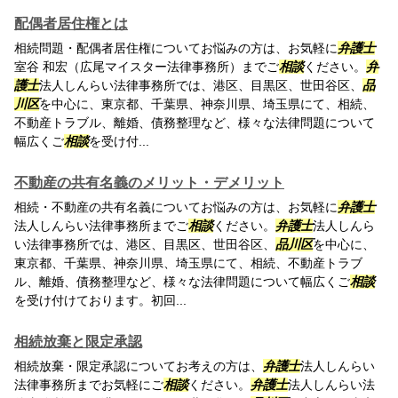
配偶者居住権とは
相続問題・配偶者居住権についてお悩みの方は、お気軽に
弁護士
室谷 和宏（広尾マイスター法律事務所）までご
相談
ください。
弁
護士
法人しんらい法律事務所では、港区、目黒区、世田谷区、
品
川区
を中心に、東京都、千葉県、神奈川県、埼玉県にて、相続、
不動産トラブル、離婚、債務整理など、様々な法律問題について
幅広くご
相談
を受け付...
不動産の共有名義のメリット・デメリット
相続・不動産の共有名義についてお悩みの方は、お気軽に
弁護士
法人しんらい法律事務所までご
相談
ください。
弁護士
法人しんら
い法律事務所では、港区、目黒区、世田谷区、
品川区
を中心に、
東京都、千葉県、神奈川県、埼玉県にて、相続、不動産トラブ
ル、離婚、債務整理など、様々な法律問題について幅広くご
相談
を受け付けております。初回...
相続放棄と限定承認
相続放棄・限定承認についてお考えの方は、
弁護士
法人しんらい
法律事務所までお気軽にご
相談
ください。
弁護士
法人しんらい法