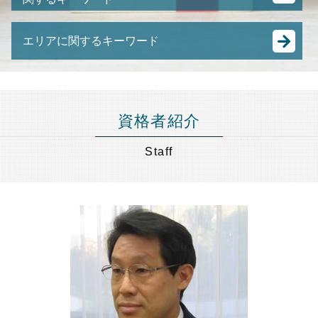
土地 競売
譲渡 所得税 相続
m&a 中小企業
不動産 競売
相続 流れ
任意 後見人 できること
株式譲渡 手続き
任意整理 弁護士費用
相続税 払わない どうなる
エリアに関するキーワード
認知症 後見人
有限会社 事業承継
任意売却 方法
相続税 確定申告
任意後見 制度
日本 m&a
任意売却 買い手がつかない
遺産分割協議書 不動産
事業承継 世田谷区 弁護士 相談
成年後見人 費用
事業承継 節税
任意売却 流れ
遺言書 遺留分
任意売却 港区 弁護士 相談
親の 財産管理
M&A 株式譲渡
差し押さえ 物件 競売
数次相続 遺産分割協議書
任意売却 千葉県 弁護士 相談
成年後見人 なれる人
経営 承継
資格者紹介
抵当 物件
抵当権 相続
不動産相続 世田谷区 弁護士 相談
後見人 財産管理
中小企業庁 事業承継
競売 とは
遺留分 減殺請求
成年後見 品川区 弁護士 相談
親 後見人 になるには
Staff
M&A スキーム
任意売却 費用
限定承認 手続き
財産管理 埼玉県 弁護士 相談
後見 とは
株式譲渡 とは
競売 にかけられるまで
遺言書 種類
遺言書作成 埼玉県 弁護士 相談
成年後見人 になるには
事業譲渡 会社分割 違い
強制 競売 とは
公正証書遺言 がある場合 遺産分割協議書 は 必
事業承継 目黒区 弁護士 相談
未成年 後見人
合併 買収 違い
要か
成年後見 埼玉県 弁護士 相談
成年後見人
事業承継 m&a
相続税 節税
不動産相続 目黒区 弁護士 相談
成年後見制度
中小企業 合併
遺言書作成 港区 弁護士 相談
成年後見人とは わかりやすく
株式 の 譲渡
相続 節税 世田谷区 弁護士 相談
認知症 預金管理
事業承継 とは
財産管理 港区 弁護士 相談
事業承継 後継者
任意売却 埼玉県 弁護士 相談
中小企業 後継者問題
財産管理 神奈川県 弁護士 相談