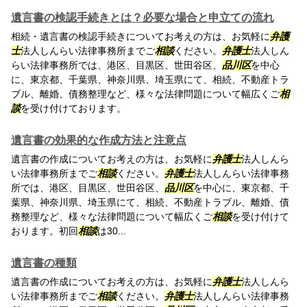
遺言書の検認手続きとは？必要な場合と申立ての流れ
相続・遺言書の検認手続きについてお考えの方は、お気軽に
弁護
士
法人しんらい法律事務所までご
相談
ください。
弁護士
法人しん
らい法律事務所では、港区、目黒区、世田谷区、
品川区
を中心
に、東京都、千葉県、神奈川県、埼玉県にて、相続、不動産トラ
ブル、離婚、債務整理など、様々な法律問題について幅広くご
相
談
を受け付けております。
遺言書の効果的な作成方法と注意点
遺言書の作成についてお考えの方は、お気軽に
弁護士
法人しんら
い法律事務所までご
相談
ください。
弁護士
法人しんらい法律事務
所では、港区、目黒区、世田谷区、
品川区
を中心に、東京都、千
葉県、神奈川県、埼玉県にて、相続、不動産トラブル、離婚、債
務整理など、様々な法律問題について幅広くご
相談
を受け付けて
おります。初回
相談
は30...
遺言書の種類
遺言書の作成についてお考えの方は、お気軽に
弁護士
法人しんら
い法律事務所までご
相談
ください。
弁護士
法人しんらい法律事務