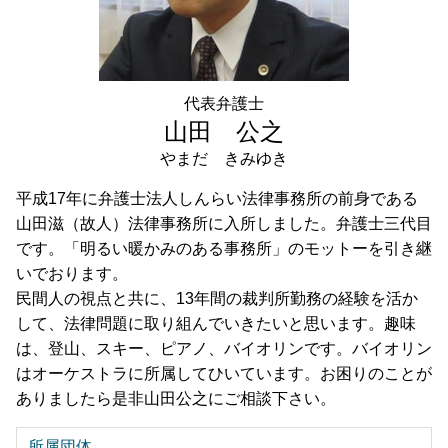
相続 節税 東京都 弁護士 相談
不動産相続 東京都 弁護士 相談
遺言書作成 世田谷区 弁護士 相談
事業承継 東京都 弁護士 相談
代表弁護士
成年後見 世田谷区 弁護士 相談
山田 公之
やまだ きみゆき
平成17年に弁護士法人しんらい法律事務所の前身である
山田滋（故人）法律事務所に入所しました。弁護士三代目
です。「明るい暖かみのある事務所」のモットーを引き継
いでおります。
民間人の視点と共に、13年間の裁判所勤務の経験を活か
して、法律問題に取り組んでいきたいと思います。趣味
は、登山、スキー、ピアノ、バイオリンです。バイオリン
はオーケストラに所属してひいています。お困りのことが
ありましたら是非山田公之にご相談下さい。
所属団体