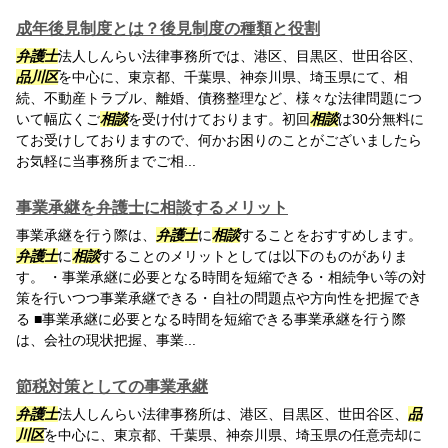
成年後見制度とは？後見制度の種類と役割
弁護士
法人しんらい法律事務所では、港区、目黒区、世田谷区、
品川区
を中心に、東京都、千葉県、神奈川県、埼玉県にて、相
続、不動産トラブル、離婚、債務整理など、様々な法律問題につ
いて幅広くご
相談
を受け付けております。初回
相談
は30分無料に
てお受けしておりますので、何かお困りのことがございましたら
お気軽に当事務所までご相...
事業承継を弁護士に相談するメリット
事業承継を行う際は、
弁護士
に
相談
することをおすすめします。
弁護士
に
相談
することのメリットとしては以下のものがありま
す。 ・事業承継に必要となる時間を短縮できる・相続争い等の対
策を行いつつ事業承継できる・自社の問題点や方向性を把握でき
る ■事業承継に必要となる時間を短縮できる事業承継を行う際
は、会社の現状把握、事業...
節税対策としての事業承継
弁護士
法人しんらい法律事務所は、港区、目黒区、世田谷区、
品
川区
を中心に、東京都、千葉県、神奈川県、埼玉県の任意売却に