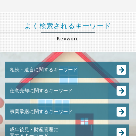
よく検索されるキーワード
Keyword
相続・遺言に関するキーワード
遺言書 法務局
任意売却に関するキーワード
生前贈与 遺留分
相続税 修正申告
任意売却 メリット
遺言書 公正証書
事業承継に関するキーワード
裁判所 競売
遺産分割 預貯金
住宅ローン 売却
相続税 基礎控除 生命保険
M&A 種類
競売 の 流れ
成年後見・財産管理に
配偶者居住権 とは
跡継ぎ 問題
関するキーワード