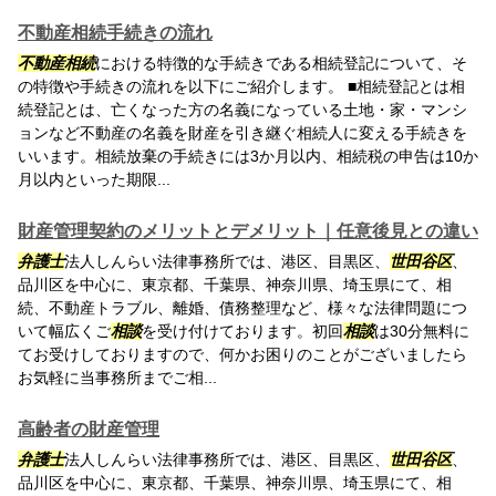
不動産相続手続きの流れ
不動産相続
における特徴的な手続きである相続登記について、そ
の特徴や手続きの流れを以下にご紹介します。 ■相続登記とは相
続登記とは、亡くなった方の名義になっている土地・家・マンシ
ョンなど不動産の名義を財産を引き継ぐ相続人に変える手続きを
いいます。相続放棄の手続きには3か月以内、相続税の申告は10か
月以内といった期限...
財産管理契約のメリットとデメリット｜任意後見との違い
弁護士
法人しんらい法律事務所では、港区、目黒区、
世田谷区
、
品川区を中心に、東京都、千葉県、神奈川県、埼玉県にて、相
続、不動産トラブル、離婚、債務整理など、様々な法律問題につ
いて幅広くご
相談
を受け付けております。初回
相談
は30分無料に
てお受けしておりますので、何かお困りのことがございましたら
お気軽に当事務所までご相...
高齢者の財産管理
弁護士
法人しんらい法律事務所では、港区、目黒区、
世田谷区
、
品川区を中心に、東京都、千葉県、神奈川県、埼玉県にて、相