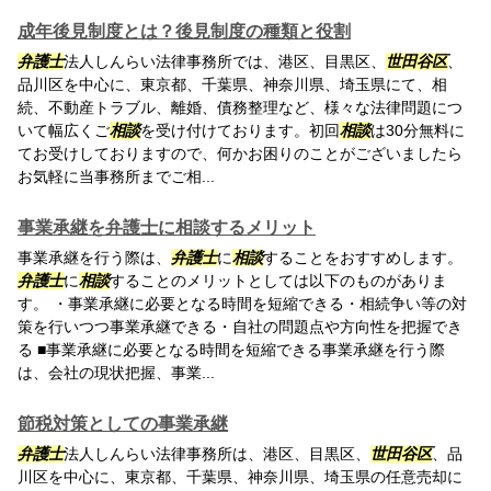
成年後見制度とは？後見制度の種類と役割
弁護士
法人しんらい法律事務所では、港区、目黒区、
世田谷区
、
品川区を中心に、東京都、千葉県、神奈川県、埼玉県にて、相
続、不動産トラブル、離婚、債務整理など、様々な法律問題につ
いて幅広くご
相談
を受け付けております。初回
相談
は30分無料に
てお受けしておりますので、何かお困りのことがございましたら
お気軽に当事務所までご相...
事業承継を弁護士に相談するメリット
事業承継を行う際は、
弁護士
に
相談
することをおすすめします。
弁護士
に
相談
することのメリットとしては以下のものがありま
す。 ・事業承継に必要となる時間を短縮できる・相続争い等の対
策を行いつつ事業承継できる・自社の問題点や方向性を把握でき
る ■事業承継に必要となる時間を短縮できる事業承継を行う際
は、会社の現状把握、事業...
節税対策としての事業承継
弁護士
法人しんらい法律事務所は、港区、目黒区、
世田谷区
、品
川区を中心に、東京都、千葉県、神奈川県、埼玉県の任意売却に