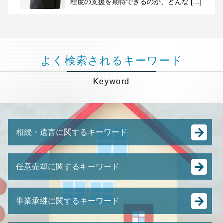
程度の支援を期待できるのか、どんな […]
よく検索されるキーワード
Keyword
相続・遺言に関するキーワード
相続放棄 デメリット
任意売却に関するキーワード
遺産分割 預貯金
相続税 払えない
任意売却 買い手がつかない
遺留分 侵害
事業承継に関するキーワード
住宅ローン 売却
遺留分 計算
強制 競売 とは
抵当権 相続