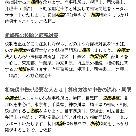
税に関するご
相談
を承ります。当事務所は、税理士、司法書士、
弁理士（特許）、不動産鑑定士等と連携して相続問題をトータル
サポートいたします。初回
相談
30分無料で、
相談
時間をしっかり
確保することで、ご依頼...
相続税の控除と節税対策
税制改正などにも注意しながら、どのような節税対策を行えばよ
いか
弁護士
や税理士などの法律専門家に
相談
しましょう。
弁護士
法人しんらい法律事務所は、港区、目黒区、
世田谷区
、品川区を
中心に、東京都、千葉県、神奈川県、埼玉県の相続・相続税に関
するご
相談
を承ります。当事務所は、税理士、司法書士、弁理士
（特許）、不動産鑑定士...
相続税申告が必要な人とは｜算出方法や申告の流れ・期限
弁護士
法人しんらい法律事務所は、港区、目黒区、
世田谷区
、品
川区を中心に、東京都、千葉県、神奈川県、埼玉県の相続・相続
税に関するご
相談
を承ります。当事務所は、税理士、司法書士、
弁理士（特許）、不動産鑑定士等と連携して相続問題をトータル
サポートいたします。初回
相談
30分無料で、
相談
時間をしっかり
確保することで、ご依頼...