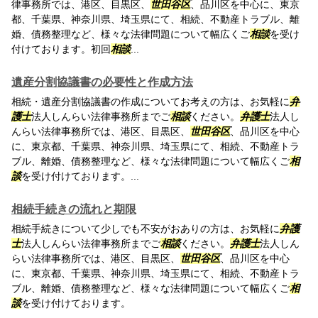
律事務所では、港区、目黒区、
世田谷区
、品川区を中心に、東京
都、千葉県、神奈川県、埼玉県にて、相続、不動産トラブル、離
婚、債務整理など、様々な法律問題について幅広くご
相談
を受け
付けております。初回
相談
...
遺産分割協議書の必要性と作成方法
相続・遺産分割協議書の作成についてお考えの方は、お気軽に
弁
護士
法人しんらい法律事務所までご
相談
ください。
弁護士
法人し
んらい法律事務所では、港区、目黒区、
世田谷区
、品川区を中心
に、東京都、千葉県、神奈川県、埼玉県にて、相続、不動産トラ
ブル、離婚、債務整理など、様々な法律問題について幅広くご
相
談
を受け付けております。...
相続手続きの流れと期限
相続手続きについて少しでも不安がおありの方は、お気軽に
弁護
士
法人しんらい法律事務所までご
相談
ください。
弁護士
法人しん
らい法律事務所では、港区、目黒区、
世田谷区
、品川区を中心
に、東京都、千葉県、神奈川県、埼玉県にて、相続、不動産トラ
ブル、離婚、債務整理など、様々な法律問題について幅広くご
相
談
を受け付けております。