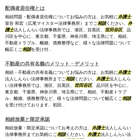
配偶者居住権とは
相続問題・配偶者居住権についてお悩みの方は、お気軽に
弁護士
室谷 和宏（広尾マイスター法律事務所）までご
相談
ください。
弁
護士
法人しんらい法律事務所では、港区、目黒区、
世田谷区
、品
川区を中心に、東京都、千葉県、神奈川県、埼玉県にて、相続、
不動産トラブル、離婚、債務整理など、様々な法律問題について
幅広くご
相談
を受け付...
不動産の共有名義のメリット・デメリット
相続・不動産の共有名義についてお悩みの方は、お気軽に
弁護士
法人しんらい法律事務所までご
相談
ください。
弁護士
法人しんら
い法律事務所では、港区、目黒区、
世田谷区
、品川区を中心に、
東京都、千葉県、神奈川県、埼玉県にて、相続、不動産トラブ
ル、離婚、債務整理など、様々な法律問題について幅広くご
相談
を受け付けております。初回...
相続放棄と限定承認
相続放棄・限定承認についてお考えの方は、
弁護士
法人しんらい
法律事務所までお気軽にご
相談
ください。
弁護士
法人しんらい法