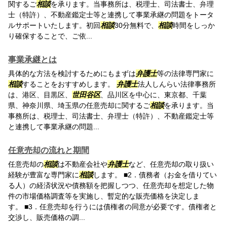
関するご
相談
を承ります。当事務所は、税理士、司法書士、弁理
士（特許）、不動産鑑定士等と連携して事業承継の問題をトータ
ルサポートいたします。初回
相談
30分無料で、
相談
時間をしっか
り確保することで、ご依...
事業承継とは
具体的な方法を検討するためにもまずは
弁護士
等の法律専門家に
相談
することをおすすめします。
弁護士
法人しんらい法律事務所
は、港区、目黒区、
世田谷区
、品川区を中心に、東京都、千葉
県、神奈川県、埼玉県の任意売却に関するご
相談
を承ります。当
事務所は、税理士、司法書士、弁理士（特許）、不動産鑑定士等
と連携して事業承継の問題...
任意売却の流れと期間
任意売却の
相談
は不動産会社や
弁護士
など、任意売却の取り扱い
経験が豊富な専門家に
相談
します。 ■2．債務者（お金を借りてい
る人）の経済状況や債務額を把握しつつ、任意売却を想定した物
件の市場価格調査等を実施し、暫定的な販売価格を決定しま
す。 ■3．任意売却を行うには債権者の同意が必要です。債権者と
交渉し、販売価格の調...