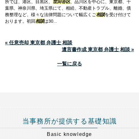
所では、港区、目黒区、
世田谷区
、品川区を中心に、東京都、千
葉県、神奈川県、埼玉県にて、相続、不動産トラブル、離婚、債
務整理など、様々な法律問題について幅広くご
相談
を受け付けて
おります。初回
相談
は30...
« 任意売却 東京都 弁護士 相談
遺言書作成 東京都 弁護士 相談 »
一覧に戻る
当事務所が提供する基礎知識
Basic knowledge