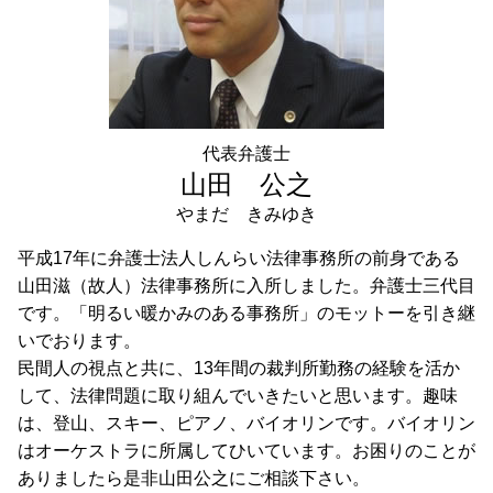
任意売却 世田谷区 弁護士 相談
株式 の 譲渡
事業承継 埼玉県 弁護士 相談
成年後見 港区 弁護士 相談
任意売却 埼玉県 弁護士 相談
事業承継 品川区 弁護士 相談
相続 千葉県 弁護士 相談
代表弁護士
成年後見 目黒区 弁護士 相談
山田 公之
やまだ きみゆき
平成17年に弁護士法人しんらい法律事務所の前身である
山田滋（故人）法律事務所に入所しました。弁護士三代目
です。「明るい暖かみのある事務所」のモットーを引き継
いでおります。
民間人の視点と共に、13年間の裁判所勤務の経験を活か
して、法律問題に取り組んでいきたいと思います。趣味
は、登山、スキー、ピアノ、バイオリンです。バイオリン
はオーケストラに所属してひいています。お困りのことが
ありましたら是非山田公之にご相談下さい。