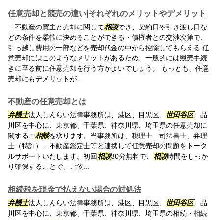
任意売却と競売の違い|それぞれのメリットやデメリット
・不動産の買主と売却に関して
相談
でき、契約日や引き渡し日な
どの条件を柔軟に決めることができる・債権者との交渉次第で、
引っ越し費用の一部などを売却代金の中から控除してもらえる 任
意売却にはこのようなメリットがあるため、一般的には競売手続
きに至る前に任意売却を行う方がよいでしょう。 もっとも、任意
売却にもデメリットが...
不動産の任意売却とは
弁護士
法人しんらい法律事務所は、港区、目黒区、
世田谷区
、品
川区を中心に、東京都、千葉県、神奈川県、埼玉県の任意売却に
関するご
相談
を承ります。当事務所は、税理士、司法書士、弁理
士（特許）、不動産鑑定士等と連携して任意売却の問題をトータ
ルサポートいたします。初回
相談
30分無料で、
相談
時間をしっか
り確保することで、ご依...
相続税を現金で払えない場合の対処法
弁護士
法人しんらい法律事務所は、港区、目黒区、
世田谷区
、品
川区を中心に、東京都、千葉県、神奈川県、埼玉県の相続・相続