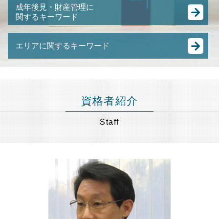
事業承継 m&a
任意売却 メリット
成年後見・財産管理に
共同名義人 とは
合併 買収 違い
関するキーワード
競売 の 流れ
ゆうちょ 銀行 相続
事業承継 とは
不動産 競売
土地 相続放棄 できない
親 後見人 になるには
M&A 種類
裁判所 競売
遺言書 公正証書
エリアに関するキーワード
任意 後見人 できること
有限会社 事業承継
任意整理 弁護士費用
生前贈与 遺留分
成年後見人 なれる人
M&A スキーム
競売 にかけられるまで
相続税 節税
相続 世田谷区 弁護士 相談
成年後見人 になるには
中小企業庁 事業承継
土地 競売
遺産分割 調停 流れ
事業承継 港区 弁護士 相談
認知症 預金管理
株式譲渡 とは
任意売却 費用
相続税 基礎控除 生命保険
財産管理 目黒区 弁護士 相談
成年後見人
中小企業 合併
資格者紹介
任意売却 方法
相続人 調査 費用
事業承継 東京都 弁護士 相談
任意後見 制度
事業譲渡 会社分割 違い
競売 とは
相続税 葬儀 費用
相続 節税 品川区 弁護士 相談
認知症 後見人
Staff
跡継ぎ 問題
抵当 物件
相続 寄与分
遺言書作成 東京都 弁護士 相談
未成年 後見人
株式譲渡 手続き
任意売却 流れ
遺言書 認知症
事業承継 世田谷区 弁護士 相談
親の 財産管理
日本 m&a
差し押さえ 物件 競売
遺言書 法務局
相続 東京都 弁護士 相談
後見人 財産管理
中小企業 後継者問題
銀行 預金 相続
任意売却 港区 弁護士 相談
後見 とは
m&a 中小企業
不動産相続 目黒区 弁護士 相談
成年後見制度
事業承継 節税
財産管理 東京都 弁護士 相談
成年後見人 費用
M&A 株式譲渡
事業承継 目黒区 弁護士 相談
成年後見人とは わかりやすく
特定承継 とは
不動産相続 東京都 弁護士 相談
経営 承継