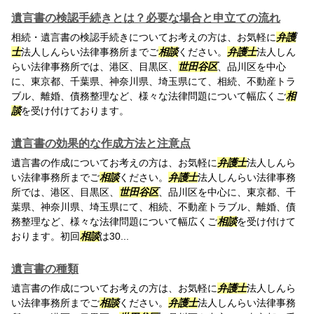
遺言書の検認手続きとは？必要な場合と申立ての流れ
相続・遺言書の検認手続きについてお考えの方は、お気軽に
弁護
士
法人しんらい法律事務所までご
相談
ください。
弁護士
法人しん
らい法律事務所では、港区、目黒区、
世田谷区
、品川区を中心
に、東京都、千葉県、神奈川県、埼玉県にて、相続、不動産トラ
ブル、離婚、債務整理など、様々な法律問題について幅広くご
相
談
を受け付けております。
遺言書の効果的な作成方法と注意点
遺言書の作成についてお考えの方は、お気軽に
弁護士
法人しんら
い法律事務所までご
相談
ください。
弁護士
法人しんらい法律事務
所では、港区、目黒区、
世田谷区
、品川区を中心に、東京都、千
葉県、神奈川県、埼玉県にて、相続、不動産トラブル、離婚、債
務整理など、様々な法律問題について幅広くご
相談
を受け付けて
おります。初回
相談
は30...
遺言書の種類
遺言書の作成についてお考えの方は、お気軽に
弁護士
法人しんら
い法律事務所までご
相談
ください。
弁護士
法人しんらい法律事務